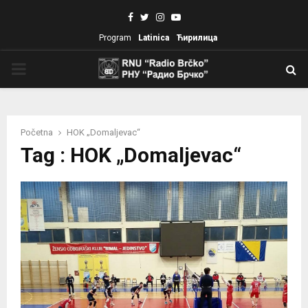
Facebook
Twitter
Instagram
Youtube
Program
Latinica
Ћирилица
PRIMARY
MENU
Početna
HOK „Domaljevac“
Tag : HOK „Domaljevac“