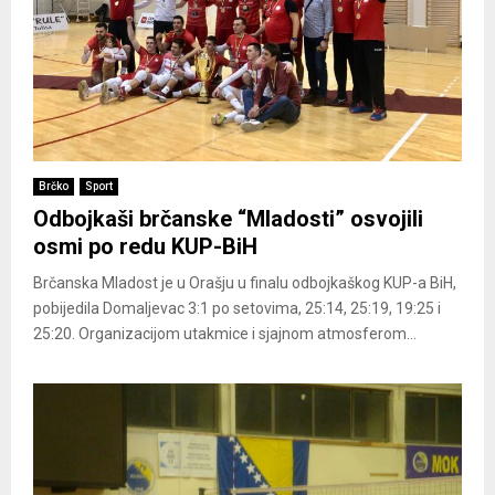
Brčko
Sport
Odbojkaši brčanske “Mladosti” osvojili
osmi po redu KUP-BiH
Brčanska Mladost je u Orašju u finalu odbojkaškog KUP-a BiH,
pobijedila Domaljevac 3:1 po setovima, 25:14, 25:19, 19:25 i
25:20. Organizacijom utakmice i sjajnom atmosferom...