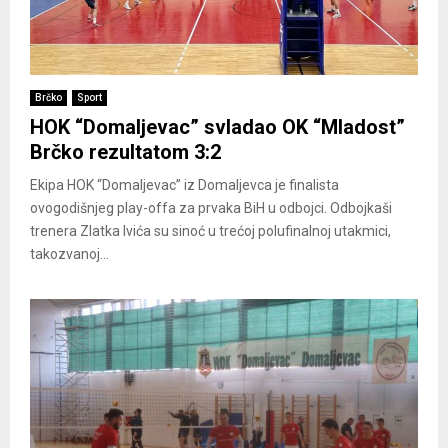
Brčko
Sport
HOK “Domaljevac” svladao OK “Mladost”
Brčko rezultatom 3:2
Ekipa HOK “Domaljevac” iz Domaljevca je finalista
ovogodišnjeg play-offa za prvaka BiH u odbojci. Odbojkaši
trenera Zlatka Ivića su sinoć u trećoj polufinalnoj utakmici,
takozvanoj...