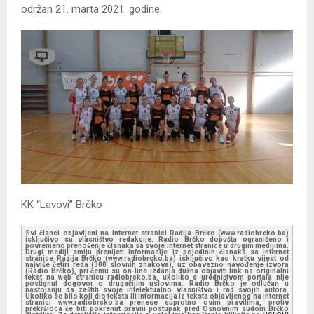
održan 21. marta 2021. godine.
KK “Lavovi” Brčko
Svi članci objavljeni na internet stranici Radija Brčko (www.radiobrcko.ba)
isključivo su vlasništvo redakcije. Radio Brčko dopušta ograničeno i
povremeno prenošenje članaka sa svoje internet stranice u drugim medijima.
Drugi mediji smiju prenijeti informacije iz pojedinih članaka sa Internet
stranice Radija Brčko (www.radiobrcko.ba) isključivo kao kratku vijest od
najviše četiri reda (300 slovnih znakova), uz obavezno navođenje izvora
(Radio Brčko), pri čemu su on-line izdanja dužna objaviti link na originalni
tekst na web stranicu radiobrcko.ba, ukoliko s uredništvom portala nije
postignut dogovor o drugačijim uslovima. Radio Brčko je odlučan u
nastojanju da zaštiti svoje intelektualno vlasništvo i rad svojih autora.
Ukoliko se bilo koji dio teksta ili informacija iz teksta objavljenog na internet
stranici www.radiobrcko.ba prenese suprotno ovim pravilima, protiv
prekršioca će biti pokrenut pravni postupak pred Osnovnim sudom Brčko