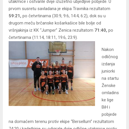
utakmice i ostvarile dvije izuzetno ubjedljive pobjede. U
prvom susretu savladana je ekipa Travnika rezultatom
59:21,
po četvrtinama (30:9, 9:6, 14:4, 6:2), dok su u
drugom meču brčanske košarkašice bile bolje od
vršnjakinja iz KK “Jumper” Zenica rezultatom
71:40,
po
četvrtinama (11:14, 18:11, 19:6, 23:9).
Nakon
odličnog
izdanja
juniorki
na startu
Ženske
omladins
ke lige
BiH i
pobjede
na domaćem terenu protiv ekipe “Bersellum” rezultatom
74:20 i kadetkinje su odigrale dvije odlične utakmice protiv