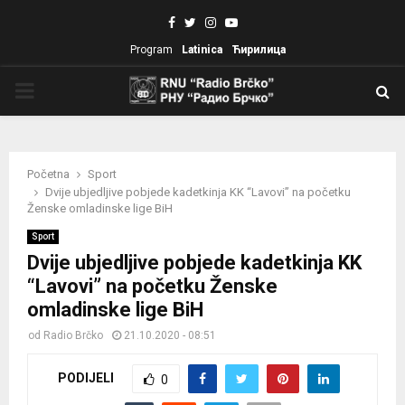
Facebook
Twitter
Instagram
Youtube
Program
Latinica
Ћирилица
PRIMARY
MENU
Početna
Sport
Dvije ubjedljive pobjede kadetkinja KK “Lavovi” na početku
Ženske omladinske lige BiH
Sport
Dvije ubjedljive pobjede kadetkinja KK
“Lavovi” na početku Ženske
omladinske lige BiH
od
Radio Brčko
21.10.2020 - 08:51
PODIJELI
0