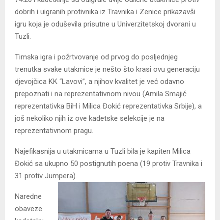
dobrih i uigranih protivnika iz Travnika i Zenice prikazavši
igru koja je oduševila prisutne u Univerzitetskoj dvorani u
Tuzli.
Timska igra i požrtvovanje od prvog do posljednjeg
trenutka svake utakmice je nešto što krasi ovu generaciju
djevojčica KK “Lavovi”, a njihov kvalitet je već odavno
prepoznati i na reprezentativnom nivou (Amila Smajić
reprezentativka BiH i Milica Đokić reprezentativka Srbije), a
još nekoliko njih iz ove kadetske selekcije je na
reprezentativnom pragu.
Najefikasnija u utakmicama u Tuzli bila je kapiten Milica
Đokić sa ukupno 50 postignutih poena (19 protiv Travnika i
31 protiv Jumpera).
Naredne
obaveze