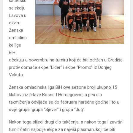
kadetsku
selekciju
Lavova u
okviru
Ženske
omladins
ke lige
BiH
očekuju u novembru na turniru koji će biti održan u Gradišci
protiv domaće ekipe “Lider” i ekipe “Promo” iz Donjeg
Vakufa.
Ženska omladinska liga BiH ove sezone broji ukupno 15
klubova iz čitave Bosne I Hercegovine, a prvi dio
takmičenja odvijaće se do februara naredne godine i to u
dvije grupe: grupa “Sjever” i grupa “Jug”.
Nakon toga slijedi drugi dio takčenja, a nakon toga i završni
turnir četiri najbolje ekipe za najviši plasman, koji će biti