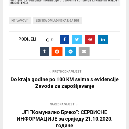
distrikta. Za detaljnije informacije o uslovima korištenja kliknite na
USLOVI
KORIŠTENJA.
KK "LAVOVI"
ŽENSKA OMLADINSKA LIGA BIH
PODIJELI
0
PRETHODNA VIJEST
Do kraja godine po 100 KM svima s evidencije
Zavoda za zapošljavanje
NAREDNA VIJEST
ЈП “Комунално Брчко”: СЕРВИСНЕ
ИНФОРМАЦИЈЕ за сриједу 21.10.2020.
године