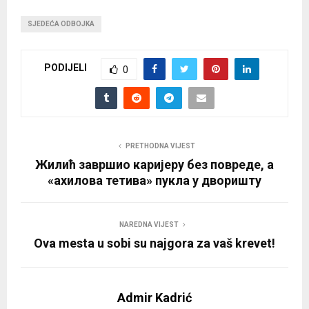
SJEDEĆA ODBOJKA
PODIJELI
0
PRETHODNA VIJEST
Жилић завршио каријеру без повреде, а
«ахилова тетива» пукла у дворишту
NAREDNA VIJEST
Ova mesta u sobi su najgora za vaš krevet!
Admir Kadrić