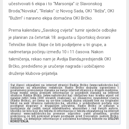
učestvovati 6 ekipa i to “Marsonija” iz Slavonskog
Broda,”Novska”, “Relaks” iz Novog Sada, OKI “Ilidža”, OKI
“Bužim” i naravno ekipa domaćina OKI Brčko.
Prema kalendaru „Savskog cvijeta” turnir sjedeće odbojke
je planiran za četvrtak 18. avgusta u Sportskoj dvorani
Tehničke škole. Ekipe će biti podijeljene u tri grupe, a
nadmetanja počinju između 10 i 11 časova. Nakon
takmičenja, rekao nam je Avdija Banda,predsjendik OKI
Brčko, predviđeno je uručenje nagrada i uobičajeno
druženje klubova-prijatelja.
Svi članci objavljeni na internet stranici Radija Brčko (www.radiobrcko.ba)
isključivo su vlasništvo redakcije. Radio Brčko dopušta ograničeno i
povremeno prenošenje članaka sa svoje internet stranice u drugim medijima.
Drugi mediji smiju prenijeti informacije iz pojedinih članaka sa Internet
stranice Radija Brčko (www.radiobrcko.ba) isključivo kao kratku vijest od
najviše četiri reda (300 slovnih znakova), uz obavezno navođenje izvora
(Radio Brčko), pri čemu su on-line izdanja dužna objaviti link na originalni
tekst na web stranicu radiobrcko.ba, ukoliko s uredništvom portala nije
postignut dogovor o drugačijim uslovima. Radio Brčko je odlučan u
nastojanju da zaštiti svoje intelektualno vlasništvo i rad svojih autora.
Ukoliko se bilo koji dio teksta ili informacija iz teksta objavljenog na internet
stranici www.radiobrcko.ba prenese suprotno ovim pravilima, protiv
prekršioca će biti pokrenut pravni postupak pred Osnovnim sudom Brčko
distrikta. Za detaljnije informacije o uslovima korištenja kliknite na
USLOVI
KORIŠTENJA.