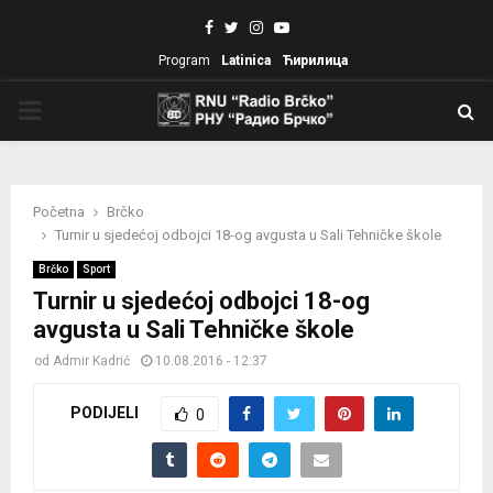
Facebook
Twitter
Instagram
Youtube
Program
Latinica
Ћирилица
PRIMARY
MENU
Početna
Brčko
Turnir u sjedećoj odbojci 18-og avgusta u Sali Tehničke škole
Brčko
Sport
Turnir u sjedećoj odbojci 18-og
avgusta u Sali Tehničke škole
od
Admir Kadrić
10.08.2016 - 12:37
PODIJELI
0