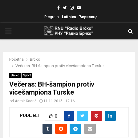
Facebook
Twitter
Instagram
Youtube
Program
Latinica
Ћирилица
PRIMARY
MENU
Početna
Brčko
Večeras: BH-šampion protiv vicešampiona Turske
Brčko
Sport
Večeras: BH-šampion protiv
vicešampiona Turske
od
Admir Kadrić
11.11.2015 - 12:16
PODIJELI
0