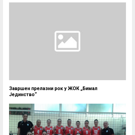
Завршен прелазни рок у ЖОК „Бимал
Јединство“