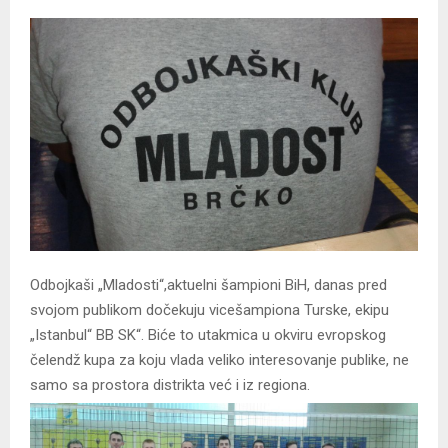
Odbojkaši „Mladosti“,aktuelni šampioni BiH, danas pred
svojom publikom dočekuju vicešampiona Turske, ekipu
„Istanbul“ BB SK“. Biće to utakmica u okviru evropskog
čelendž kupa za koju vlada veliko interesovanje publike, ne
samo sa prostora distrikta već i iz regiona.