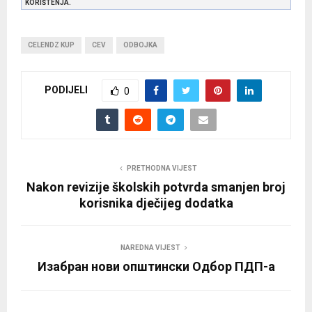
KORIŠTENJA.
CELENDZ KUP
CEV
ODBOJKA
PODIJELI
0
PRETHODNA VIJEST
Nakon revizije školskih potvrda smanjen broj
korisnika dječijeg dodatka
NAREDNA VIJEST
Изабран нови општински Одбор ПДП-а