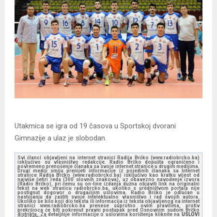
Utakmica se igra od 19 časova u Sportskoj dvorani
Gimnazije a ulaz je slobodan.
Svi članci objavljeni na internet stranici Radija Brčko (www.radiobrcko.ba)
isključivo su vlasništvo redakcije. Radio Brčko dopušta ograničeno i
povremeno prenošenje članaka sa svoje internet stranice u drugim medijima.
Drugi mediji smiju prenijeti informacije iz pojedinih članaka sa Internet
stranice Radija Brčko (www.radiobrcko.ba) isključivo kao kratku vijest od
najviše četiri reda (300 slovnih znakova), uz obavezno navođenje izvora
(Radio Brčko), pri čemu su on-line izdanja dužna objaviti link na originalni
tekst na web stranicu radiobrcko.ba, ukoliko s uredništvom portala nije
postignut dogovor o drugačijim uslovima. Radio Brčko je odlučan u
nastojanju da zaštiti svoje intelektualno vlasništvo i rad svojih autora.
Ukoliko se bilo koji dio teksta ili informacija iz teksta objavljenog na internet
stranici www.radiobrcko.ba prenese suprotno ovim pravilima, protiv
prekršioca će biti pokrenut pravni postupak pred Osnovnim sudom Brčko
distrikta. Za detaljnije informacije o uslovima korištenja kliknite na
USLOVI