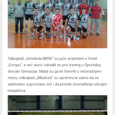
Odbojkaši „Istanbula BBSK“ su juče smješteni u Hotel
„Evropu“, a već sinoć odradili su prvi trening u Sportskoj
dvorani Gimnazije. Mada su gosti favoriti u večerašnjem
meču, odbojkaši „Mladosti“ su spremni,ne samo da se
adekvatno suprostave već i da prirede iznenađenje sdvojim
navijačima.