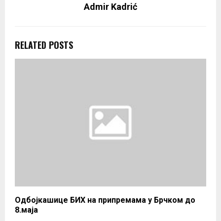
Admir Kadrić
RELATED POSTS
Одбојкашице БИХ на припремама у Брчком до
8.маја