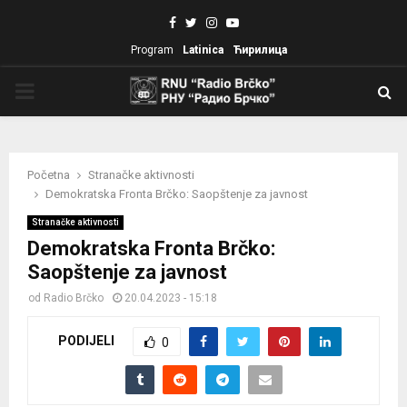
Facebook
Twitter
Instagram
Youtube
Program
Latinica
Ћирилица
PRIMARY
MENU
Početna
Stranačke aktivnosti
Demokratska Fronta Brčko: Saopštenje za javnost
Stranačke aktivnosti
Demokratska Fronta Brčko:
Saopštenje za javnost
od
Radio Brčko
20.04.2023 - 15:18
PODIJELI
0