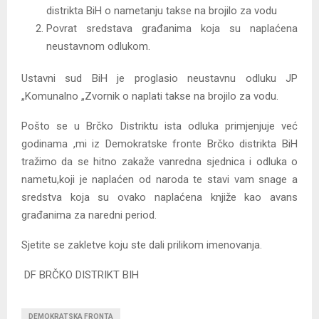
distrikta BiH o nametanju takse na brojilo za vodu
Povrat sredstava građanima koja su naplaćena
neustavnom odlukom.
Ustavni sud BiH je proglasio neustavnu odluku JP
„Komunalno „Zvornik o naplati takse na brojilo za vodu.
Pošto se u Brčko Distriktu ista odluka primjenjuje već
godinama ,mi iz Demokratske fronte Brčko distrikta BiH
tražimo da se hitno zakaže vanredna sjednica i odluka o
nametu,koji je naplaćen od naroda te stavi vam snage a
sredstva koja su ovako naplaćena knjiže kao avans
građanima za naredni period.
Sjetite se zakletve koju ste dali prilikom imenovanja.
DF BRČKO DISTRIKT BIH
DEMOKRATSKA FRONTA