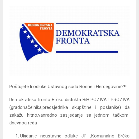
Poštujete li odluke Ustavnog suda Bosne i Hercegovine?!!!
Demokratska fronta Brčko distrikta BiH POZIVA I PROZIVA
(gradonačelnika,predsjednika skupštine i poslanike) da
zakažu hitno,vanredno zasijedanje sa jednom tačkom
dnevnog reda
Ukidanje neustavne odluke JP „Komunalno Brčko