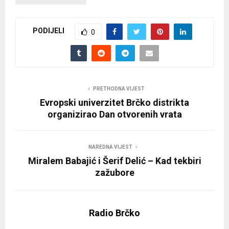
PODIJELI
0
PRETHODNA VIJEST
Evropski univerzitet Brčko distrikta
organizirao Dan otvorenih vrata
NAREDNA VIJEST
Miralem Babajić i Šerif Delić – Kad tekbiri
zažubore
Radio Brčko