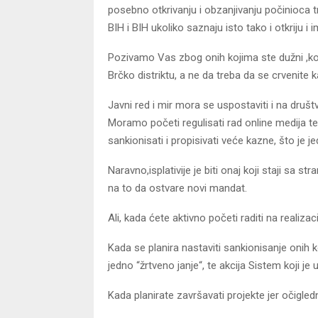
posebno otkrivanju i obzanjivanju počinioca 
BIH i BIH ukoliko saznaju isto tako i otkriju 
Pozivamo Vas zbog onih kojima ste dužni ,koj
Brčko distriktu, a ne da treba da se crvenit
Javni red i mir mora se uspostaviti i na dru
Moramo početi regulisati rad online medija t
sankionisati i propisivati veće kazne, što je
Naravno,isplativije je biti onaj koji staji sa s
na to da ostvare novi mandat.
Ali, kada ćete aktivno početi raditi na realizac
Kada se planira nastaviti sankionisanje onih k
jedno “žrtveno janje“, te akcija Sistem koji je 
Kada planirate završavati projekte jer očigle