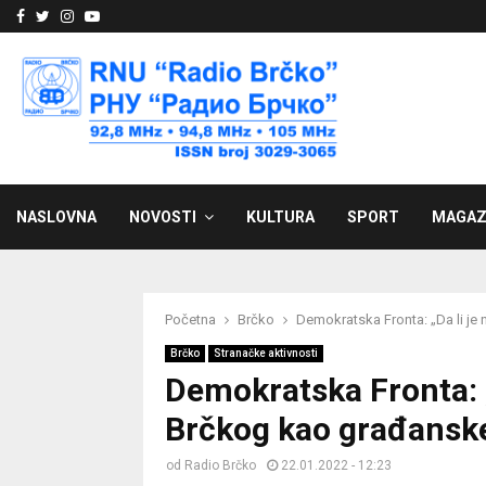
Facebook
Twitter
Instagram
Youtube
NASLOVNA
NOVOSTI
KULTURA
SPORT
MAGAZ
Početna
Brčko
Demokratska Fronta: „Da li je
Brčko
Stranačke aktivnosti
Demokratska Fronta: „
Brčkog kao građanske
od
Radio Brčko
22.01.2022 - 12:23