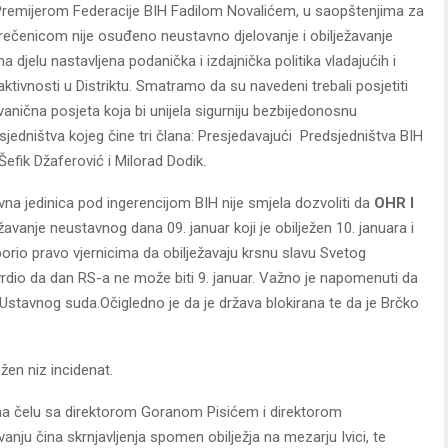
i Premijerom Federacije BIH Fadilom Novalićem, u saopštenjima za
rečenicom nije osuđeno neustavno djelovanje i obilježavanje
jelu nastavljena podanička i izdajnička politika vladajućih i
ktivnosti u Distriktu. Smatramo da su navedeni trebali posjetiti
anična posjeta koja bi unijela sigurniju bezbijedonosnu
sjedništva kojeg čine tri člana: Presjedavajući Predsjedništva BIH
Šefik Džaferović i Milorad Dodik.
a jedinica pod ingerencijom BIH nije smjela dozvoliti da
OHR I
vanje neustavnog dana 09. januar koji je obilježen 10. januara i
porio pravo vjernicima da obilježavaju krsnu slavu Svetog
tvrdio da dan RS-a ne može biti 9. januar. Važno je napomenuti da
Ustavnog suda.Očigledno je da je država blokirana te da je Brčko
ežen niz incidenat.
H na čelu sa direktorom Goranom Pisićem i direktorom
anju čina skrnjavljenja spomen obilježja na mezarju Ivici, te