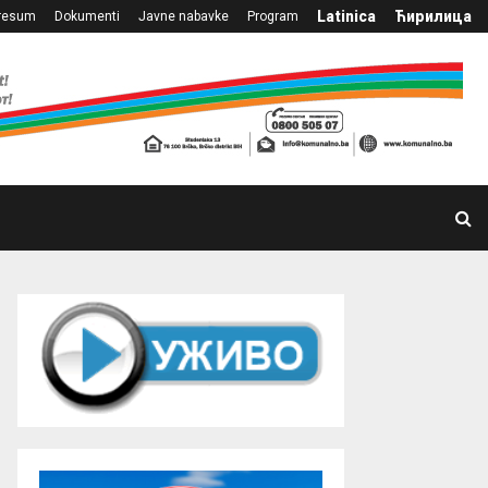
Latinica
Ћирилица
resum
Dokumenti
Javne nabavke
Program