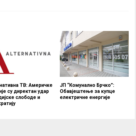
нативна ТВ: Америчке
ЈП “Комунално Брчко”:
ије су директан удар
Обавјештење за купце
дијске слободе и
електричне енергије
ратију