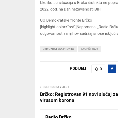
Ukoliko se situacija u Brčko distriktu ne po
2022. god. na Dan nezavisnosti BIH.
OO Demokratske fronte Brčko
[highlight color=”red”]Napomena: „Radio Brčko“
odgovornost za njihov sadržaj snose isključivo
DEMOKRATSKA FRONTA
SAOPŠTENJE
PODIJELI
0
PRETHODNA VIJEST
Brčko: Registrovan 91 novi slučaj z
virusom korona
Radio Brčko