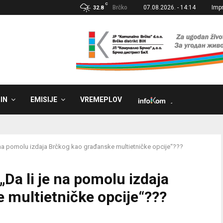
C
Brčko
07.08.2026. - 14:14
Imp
32.8
IN
EMISIJE
VREMEPLOV
˼
 na pomolu izdaja Brčkog kao građanske multietničke opcije“???
Da li je na pomolu izdaja
 multietničke opcije“???