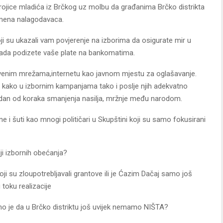
trojice mladića iz Brčkog uz molbu da građanima Brčko distrikta
i imena nalagodavaca.
i su ukazali vam povjerenje na izborima da osigurate mir u
e kada podizete vaše plate na bankomatima.
štvenim mrežama,internetu kao javnom mjestu za oglašavanje.
e kako u izbornim kampanjama tako i poslje njih adekvatno
 jedan od koraka smanjenja nasilja, mržnje među narodom.
trane i šuti kao mnogi političari u Skupštini koji su samo fokusirani
iji izbornih obećanja?
oji su zloupotrebljavali grantove ili je Ćazim Dačaj samo još
u toku realizacije
dno je da u Brčko distriktu još uvijek nemamo NIŠTA?