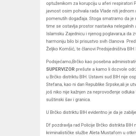
optuženikom za korupciju u aferi respirator
javnost osim pohvala rada Vlade niti jednom 
pomenutih događaja. Stoga smatramo da je na d
time se ostavlja prostor nastavka nelegalnih a
Islamsku Zajednicu i njenog poglavara,a da zv
harmoniju bilo bi prisustvo svih članova Pred
Željko Komšić, te članovi Predsjedništva BIH 
Podsjećamo,Brčko kao posebna administrativn
SUPERVIZOR
prešute a kamo li dozvole održa
u Brčko distriktu BIH. Ustavni sud BIH nije os
Stefana, kao ni dan Republike Srpske,ali je u
još niko nije kažnjen za neprovođenje odluka 
suštinski šav i granica.
U Brčko distriktu BIH evidentno je da je zabilj
Df pozdravlja rad Policije Brčko distrikta BI
kriminalističke službe Aleta Mustafom u otkriv