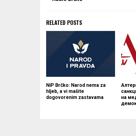
RELATED POSTS
NiP Brčko: Narod nema za
Алтер
hljeb, a vi mašite
санкц
dogovorenim zastavama
на ме
демок