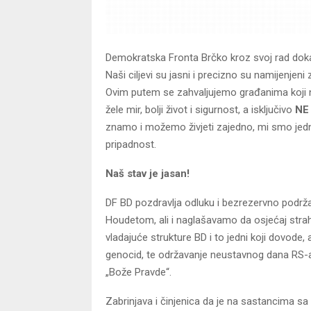
Demokratska Fronta Brčko kroz svoj rad dokaz
Naši ciljevi su jasni i precizno su namijenjeni
Ovim putem se zahvaljujemo građanima koji 
žele mir, bolji život i sigurnost, a isključivo
NE
znamo i možemo živjeti zajedno, mi smo jedna
pripadnost.
Naš stav je jasan!
DF BD pozdravlja odluku i bezrezervno podrža
Houdetom, ali i naglašavamo da osjećaj strah
vladajuće strukture BD i to jedni koji dovode,
genocid, te održavanje neustavnog dana RS-a
„Bože Pravde“.
Zabrinjava i činjenica da je na sastancima 