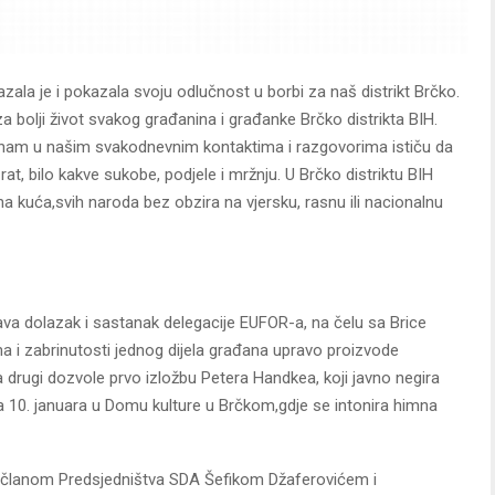
ala je i pokazala svoju odlučnost u borbi za naš distrikt Brčko.
 za bolji život svakog građanina i građanke Brčko distrikta BIH.
nam u našim svakodnevnim kontaktima i razgovorima ističu da
rat, bilo kakve sukobe, podjele i mržnju. U Brčko distriktu BIH
 kuća,svih naroda bez obzira na vjersku, rasnu ili nacionalnu
va dolazak i sastanak delegacije EUFOR-a, na čelu sa Brice
a i zabrinutosti jednog dijela građana upravo proizvode
 a drugi dozvole prvo izložbu Petera Handkea, koji javno negira
 10. januara u Domu kulture u Brčkom,gdje se intonira himna
sa članom Predsjedništva SDA Šefikom Džaferovićem i