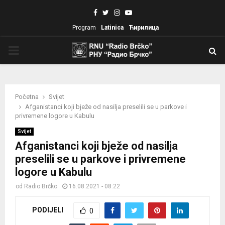
Facebook
Twitter
Instagram
Youtube
Program
Latinica
Ћирилица
PRIMARY
MENU
Početna
Svijet
Afganistanci koji bježe od nasilja preselili se u parkove i
privremene logore u Kabulu
Svijet
Afganistanci koji bježe od nasilja
preselili se u parkove i privremene
logore u Kabulu
od
Radio Brčko
16.08.2021 - 08:22
PODIJELI
0