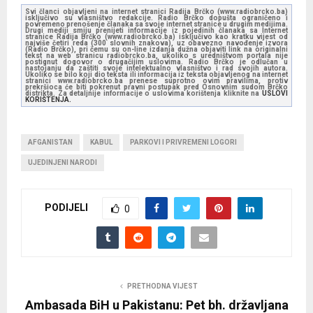
Svi članci objavljeni na internet stranici Radija Brčko (www.radiobrcko.ba)
isključivo su vlasništvo redakcije. Radio Brčko dopušta ograničeno i
povremeno prenošenje članaka sa svoje internet stranice u drugim medijima.
Drugi mediji smiju prenijeti informacije iz pojedinih članaka sa Internet
stranice Radija Brčko (www.radiobrcko.ba) isključivo kao kratku vijest od
najviše četiri reda (300 slovnih znakova), uz obavezno navođenje izvora
(Radio Brčko), pri čemu su on-line izdanja dužna objaviti link na originalni
tekst na web stranicu radiobrcko.ba, ukoliko s uredništvom portala nije
postignut dogovor o drugačijim uslovima. Radio Brčko je odlučan u
nastojanju da zaštiti svoje intelektualno vlasništvo i rad svojih autora.
Ukoliko se bilo koji dio teksta ili informacija iz teksta objavljenog na internet
stranici www.radiobrcko.ba prenese suprotno ovim pravilima, protiv
prekršioca će biti pokrenut pravni postupak pred Osnovnim sudom Brčko
distrikta. Za detaljnije informacije o uslovima korištenja kliknite na
USLOVI
KORIŠTENJA.
AFGANISTAN
KABUL
PARKOVI I PRIVREMENI LOGORI
UJEDINJENI NARODI
PODIJELI
0
PRETHODNA VIJEST
Ambasada BiH u Pakistanu: Pet bh. državljana