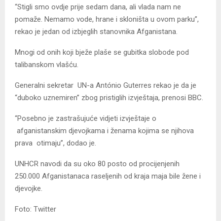
“Stigli smo ovdje prije sedam dana, ali vlada nam ne
pomaže. Nemamo vode, hrane i skloništa u ovom parku”,
rekao je jedan od izbjeglih stanovnika Afganistana.
Mnogi od onih koji bježe plaše se gubitka slobode pod
talibanskom vlašću.
Generalni sekretar UN-a António Guterres rekao je da je
“duboko uznemiren” zbog pristiglih izvještaja, prenosi BBC.
“Posebno je zastrašujuće vidjeti izvještaje o
afganistanskim djevojkama i ženama kojima se njihova
prava otimaju”, dodao je.
UNHCR navodi da su oko 80 posto od procijenjenih
250.000 Afganistanaca raseljenih od kraja maja bile žene i
djevojke.
Foto: Twitter