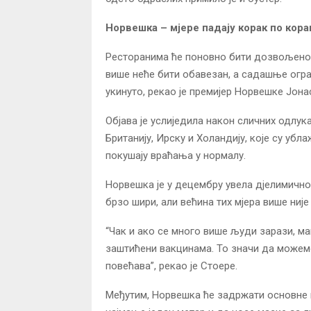
Норвешка – мјере падају корак по кора
Ресторанима ће поновно бити дозвољено 
више неће бити обавезан, а садашње огра
укинуто, рекао је премијер Норвешке Јона
Објава је услиједила након сличних одлук
Британију, Ирску и Холандију, које су у
покушају враћања у нормалу.
Норвешка је у децембру увела дјелимично
брзо шири, али већина тих мјера више није
“Чак и ако се много више људи зарази, ма
заштићени вакцинама. То значи да можемо
повећава”, рекао је Стоере.
Међутим, Норвешка ће задржати основне 