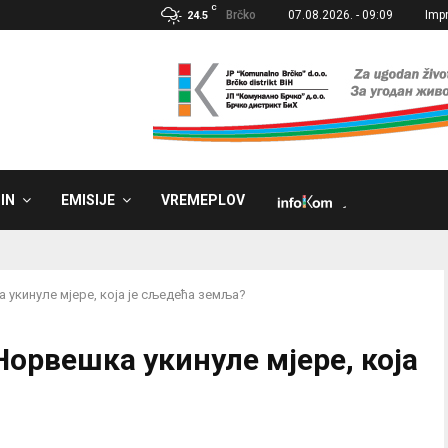
C
Brčko
07.08.2026. - 09:09
Imp
24.5
IN
EMISIJE
VREMEPLOV
˼
 укинуле мјере, која је сљедећа земља?
орвешка укинуле мјере, која