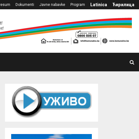
Latinica
Ћирилица
resum
Dokumenti
Javne nabavke
Program