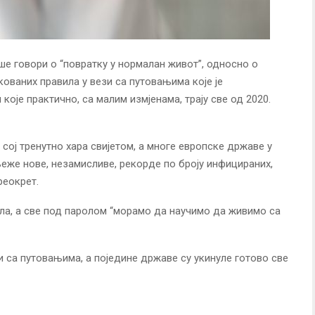
ше говори о “повратку у нормалан живот”, односно о
ваних правила у вези са путовањима које је
које практично, са малим измјенама, трају све од 2020.
сој тренутно хара свијетом, а многе европске државе у
еже нове, незамисливе, рекорде по броју инфицираних,
реокрет.
ила, а све под паролом “морамо да научимо да живимо са
и са путовањима, а поједине државе су укинуле готово све