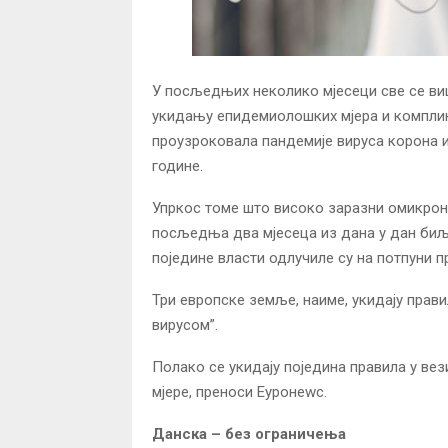
​У посљедњих неколико мјесеци све се ви
укидању епидемиолошких мјера и комплико
проузроковала пандемије вируса корона и 
године.
Упркос томе што високо заразни омикрон 
посљедња два мјесеца из дана у дан биљ
поједине власти одлучиле су на потпуни п
Три европске земље, наиме, укидају прав
вирусом”.
Полако се укидају поједина правила у вез
мјере, преноси Еуронеwс.
Данска – без ограничења