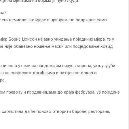
це на мјестима на којима је пуно људи.
ера?
у епидемиолошке мјере и привремено задржале само
ијер Борис Џонсон најавио укидање појединих мјера, те у
ише није обавезно ношење маски или посједовање ковид
граничења у вези са пандемијом вируса корона, укључујући
а на спортским догађајима и захтјев за доказ о
ре.
ом превозу и продавницама до краја фебруара, уз поједине
ра саопштила да ће поново отворити барове, ресторане,