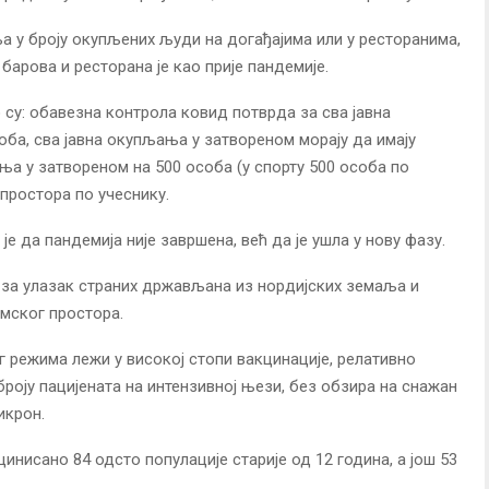
ња у броју окупљених људи на догађајима или у ресторанима,
барова и ресторана је као прије пандемије.
о су: обавезна контрола ковид потврда за сва јавна
ба, сва јавна окупљања у затвореном морају да имају
ња у затвореном на 500 особа (у спорту 500 особа по
простора по учеснику.
е да пандемија није завршена, већ да је ушла у нову фазу.
 за улазак страних држављана из нордијских земаља и
омског простора.
 режима лежи у високој стопи вакцинације, релативно
роју пацијената на интензивној њези, без обзира на снажан
икрон.
цинисано 84 одсто популације старије од 12 година, а још 53