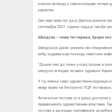
корона проведу у самоизолацији четири д
карантин.
Ово није први пут да је Данска укинула св
септембра 2021. године, када је такође 
Шведска – нема тестирања, бројке нест
Шведска је данас укинула све епидемиоло
међу људима који показују симптоме инфе
“Дошли смо до тачке у којој трошак и ре
шведске агенције за јавно здравље Карин 
У тој земљи само здравствени радници кој
имају право на бесплатно ПЦР тестирање,
Антигенски тестови су и даље доступни у 
пријављивати здравственим властима. Так
тестове и да издају сертификате за међу