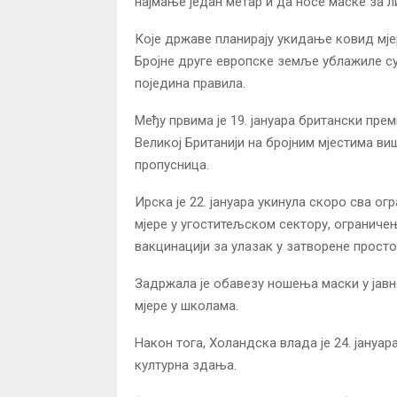
најмање један метар и да носе маске за ли
Које државе планирају укидање ковид мј
Бројне друге европске земље ублажиле с
поједина правила.
Међу првима је 19. јануара британски прем
Великој Британији на бројним мјестима в
пропусница.
Ирска је 22. јануара укинула скоро сва о
мјере у угоститељском сектору, ограничењ
вакцинацији за улазак у затворене просто
Задржала је обавезу ношења маски у јавн
мјере у школама.
Након тога, Холандска влада је 24. јануа
културна здања.