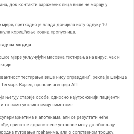
ана, док контакти заражених лица више не морају у
е мјере, претходно је влада донијела исту одлуку 10.
укинула коришћење ковид пропусница.
ају из медија
шке мјере укључујући масовна тестирања на вирус, чак и
кције.
левантност тестирања више нису оправдани”, рекла је шефица
Тегмарк Вајзел, преноси агенција АП.
и његују старије особе, односно најугроженији пацијенти
 и то само уколико имају симптоме.
супермаркетима и апотекама, али се резултати неће
ође, приватне здравствене установе могу да обављају
народна путовања грађанима, али о сопственом трошку.