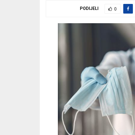
PODIJELI
0