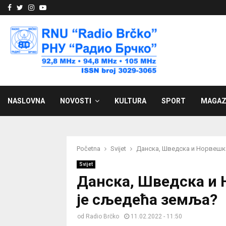
Facebook
Twitter
Instagram
Youtube
NASLOVNA
NOVOSTI
KULTURA
SPORT
MAGAZ
Početna
Svijet
Данска, Шведска и Норвешка
Svijet
Данска, Шведска и Н
је сљедећа земља?
od
Radio Brčko
11.02.2022 - 11:50