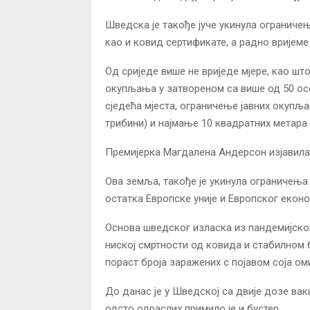
Шведска је такође јуче укинула ограниче
као и ковид сертификате, а радно вријеме 
Од сриједе више не вриједе мјере, као шт
окупљања у затвореном са више од 50 осо
сједећа мјеста, ограничење јавних окупља
трибини) и најмање 10 квадратних метара 
Премијерка Магдалена Андерсон изјавила ј
Ова земља, такође је укинула ограничења
остатка Европске уније и Европског екон
Основа шведског изласка из пандемијског
ниској смртности од ковида и стабилном б
пораст броја заражених с појавом соја ом
До данас је у Шведској са двије дозе вак
одсто одраслих примило је и бустер.