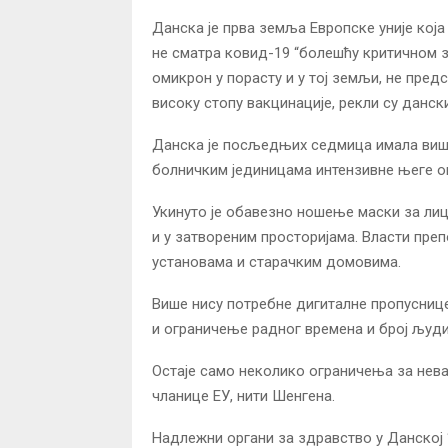
Данска је прва земља Европске уније која 
не сматра ковид-19 “болешћу критичном за 
омикрон у порасту и у тој земљи, не пре
високу стопу вакцинације, рекли су данск
Данска је посљедњих седмица имала више о
болничким јединицама интензивне његе о
Укинуто је обавезно ношење маски за лиц
и у затвореним просторијама. Власти пре
установама и старачким домовима.
Више нису потребне дигиталне пропуснице 
и ограничење радног времена и број људи
Остаје само неколико ограничења за нева
чланице ЕУ, нити Шенгена.
Надлежни органи за здравство у Данској “