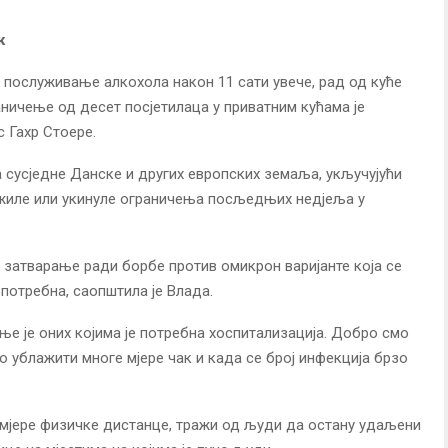
к
послуживање алкохола након 11 сати увече, рад од куће
ничење од десет посјетилаца у приватним кућама је
с Гахр Стоере.
а сусједне Данске и других европских земаља, укључујући
блажиле или укинуле ограничења посљедњих недјеља у
 затварање ради борбе против омикрон варијанте која се
 потребна, саопштила је Влада.
ње је оних којима је потребна хоспитализација. Добро смо
 ублажити многе мјере чак и када се број инфекција брзо
мјере физичке дистанце, тражи од људи да остану удаљени