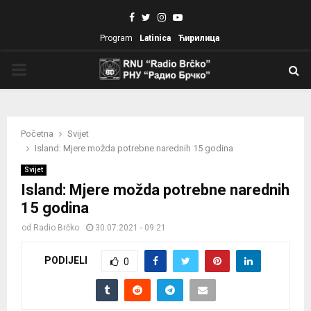
Facebook
Twitter
Instagram
Youtube
Program
Latinica
Ћирилица
PRIMARY
MENU
Početna
Svijet
Island: Mjere možda potrebne narednih 15 godina
Svijet
Island: Mjere možda potrebne narednih
15 godina
od
Radio Brčko
30.07.2021 - 09:21
PODIJELI
0