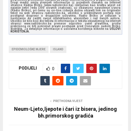
Drugi mediji smiju prenijeti informacije iz pojedinih članaka sa Internet
stranice Radija Brčko (www.radiobrcko.ba) isključivo kao kratku vijest od
najviše četiri reda (300 slovnih znakova), uz obavezno navođenje izvora
(Radio Brčko), pri čemu su on-line izdanja dužna objaviti link na originalni
tekst na web stranicu radiobrcko.ba, ukoliko s uredništvom portala nije
postignut dogovor o drugačijim uslovima. Radio Brčko je odlučan u
nastojanju da zaštiti svoje intelektualno vlasništvo i rad svojih autora.
Ukoliko se bilo koji dio teksta ili informacija iz teksta objavljenog na internet
stranici www.radiobrcko.ba prenese suprotno ovim pravilima, protiv
prekršioca će biti pokrenut pravni postupak pred Osnovnim sudom Brčko
distrikta. Za detaljnije informacije o uslovima korištenja kliknite na
USLOVI
KORIŠTENJA.
EPIDEMIOLOŠKE MJERE
ISLAND
PODIJELI
0
PRETHODNA VIJEST
Neum-Ljeto,ljepote i čari iz bisera, jedinog
bh.primorskog gradića