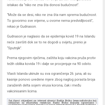
istakao da “niko ne zna šta donosi budućnost”.
“Može da se desi, niko ne zna šta nam sprema budućnost.
To govorimo sve vrijeme, u ovome nema predvidljivosti”,
rekao je Gudnason.
Gudnason je naglasio da se epidemija kovid 19 na Islandu
neće završiti dok se to ne dogodi u svijetu, prenio je
“Sputnjik”.
Prema njegovim riječima, zaštita koju vakcina pruža protiv
težih oblika kovida 19 i dalje se procjenjuje na 90 odsto.
Vlasti Islanda ukinule su sva ograničenja 26. juna, ali su
kasnije ponovo uvedene mjere zbog naglog porasta broja
zaraženih delta sojem virusa korona, čak i među
vakcinisanim licima.
Svi članci objavljeni na internet stranici Radija Brčko (www.radiobrcko.ba)
isključivo su vlasništvo redakcije. Radio Brčko dopušta ograničeno i
povremeno prenošenje članaka sa svoje internet stranice u drugim medijima.