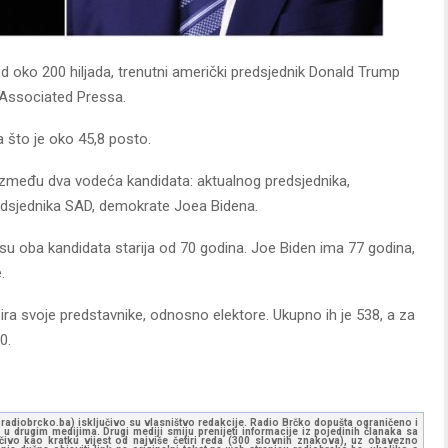
oko 200 hiljada, trenutni američki predsjednik Donald Trump
 Associated Pressa.
a što je oko 45,8 posto.
između dva vodeća kandidata: aktualnog predsjednika,
edsjednika SAD, demokrate Joea Bidena.
oj su oba kandidata starija od 70 godina. Joe Biden ima 77 godina,
.
ira svoje predstavnike, odnosno elektore. Ukupno ih je 538, a za
0.
ww.radiobrcko.ba) isključivo su vlasništvo redakcije. Radio Brčko dopušta ograničeno i
u drugim medijima. Drugi mediji smiju prenijeti informacije iz pojedinih članaka sa
učivo kao kratku vijest od najviše četiri reda (300 slovnih znakova), uz obavezno