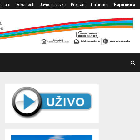
Latinica
Ћирилица
resum
Dokumenti
Javne nabavke
Program