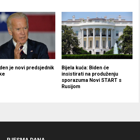
den je novi predsjednik
Bijela kuća: Biden će
ke
insistirati na produženju
sporazuma Novi START s
Rusijom
PJESMA DANA