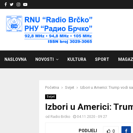
Facebook
Twitter
Instagram
Youtube
NASLOVNA
NOVOSTI
KULTURA
SPORT
MAGAZ
Početna
Svijet
Izbori u Americi: Trump vodi s
Svijet
Izbori u Americi: Tru
od
Radio Brčko
04.11.2020 - 09:27
PODIJELI
0