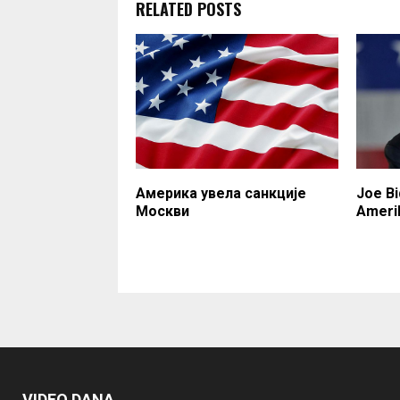
RELATED POSTS
Америка увела санкције
Joe Bi
Москви
Ameri
VIDEO DANA