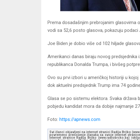
Prema dosadašnjim prebrojanim glasovima od 
vodi sa 52,6 posto glasova, pokazuju podaci
Joe Biden je dobio više od 102 hiljade glasov
Amerikanci danas biraju novog predsjednika 
republikanca Donalda Trumpa, i bivšeg potpr
Ovo su prvi izbori u američkoj historiji u koj
dok aktuelni predsjednik Trump ima 74 godine
Glasa se po sistemu elektora. Svaka država b
pobjedu kandidat mora da dobije najmanje 27
Foto:
https://apnews.com
Svi članci objavljeni na internet stranici Radija Brčko (w
povremeno prenošenje članaka sa svoje internet stranice 
Internet stranice Radija Brčko (www.radiobrcko.ba) isklj