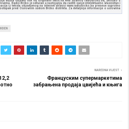
ja dužna objaviti link na originalni tekst na web stranicu radiobrcko.ba, ukoliko s
ovima. Radio Brčko je odlučan u nastojanju da zaštiti svoje intelektualno vlasništvo i
ormacija iz teksta objavljenog na internet stranici www.radiobrcko.ba prenese suprotno
 postupak pred Osnovnim sudom Brčko distrikta. Za detaljnije informacije o uslovima
BIDEN
NAREDNA VIJEST
12,2
Француским супермаркетима
вотно
забрањена продаја цвијећа и књига