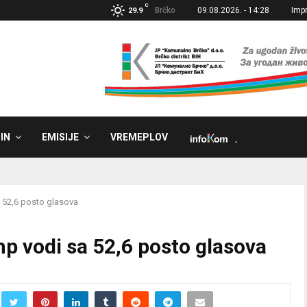
C
Brčko
09.08.2026. - 14:28
Imp
29.9
IN
EMISIJE
VREMEPLOV
˼
a 52,6 posto glasova
mp vodi sa 52,6 posto glasova