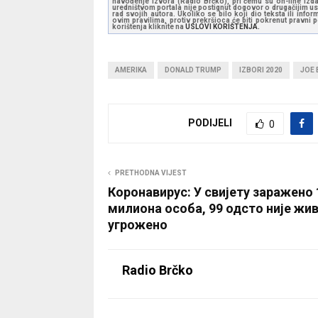
navođenje izvora (Radio Brčko), pri čemu su on-line izdan
uredništvom portala nije postignut dogovor o drugačijim usl
rad svojih autora. Ukoliko se bilo koji dio teksta ili inf
ovim pravilima, protiv prekršioca će biti pokrenut pravni
korištenja kliknite na
USLOVI KORIŠTENJA.
AMERIKA
DONALD TRUMP
IZBORI 2020
JOE 
PODIJELI
0
PRETHODNA VIJEST
Коронавирус: У свијету заражено 
милиона особа, 99 одсто није жи
угрожено
Radio Brčko