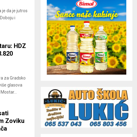
je da je jutros
Doboju i
staru: HDZ
3.820
ra za Gradsko
više glasova
 Mostar...
ati
em Zoviku
ača