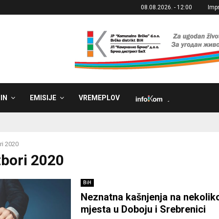
08.08.2026. - 12:00
Imp
IN
EMISIJE
VREMEPLOV
˼
ri 2020
zbori 2020
BiH
Neznatna kašnjenja na nekoliko
mjesta u Doboju i Srebrenici