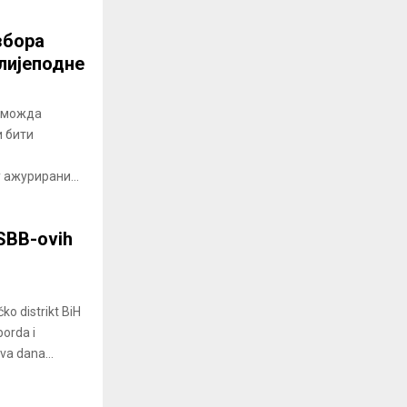
збора
лијеподне
е можда
и бити
 ажурирани...
 SBB-ovih
ko distrikt BiH
borda i
va dana...