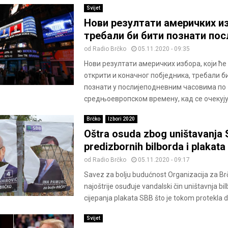
Svijet
Нови резултати америчких и
требали би бити познати пос
od
Radio Brčko
05.11.2020 - 09:35
Нови резултати америчких избора, који ћ
открити и коначног побједника, требали б
познати у послијеподневним часовима по
средњоевропском времену, кад се очекују
Brčko
Izbori 2020
Oštra osuda zbog uništavanja
predizbornih bilborda i plakata
od
Radio Brčko
05.11.2020 - 09:17
Savez za bolju budućnost Organizacija za Brč
najoštrije osuđuje vandalski čin uništavnja bil
cijepanja plakata SBB što je tokom protekla d
Svijet