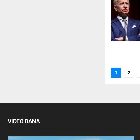
Posts
1
2
paginat
VIDEO DANA