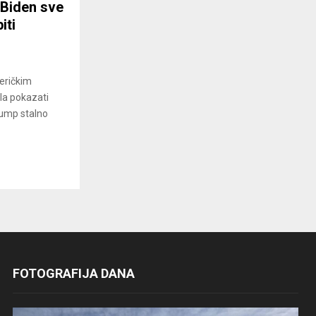
 Biden sve
iti
eričkim
la pokazati
rump stalno
FOTOGRAFIJA DANA