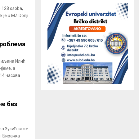
e 128 osoba,
k je u MZ Donji
проблема
Љиљана Илић
ијеме, а
14 часова
че без
ра Зукић каже
ч. Бирачка