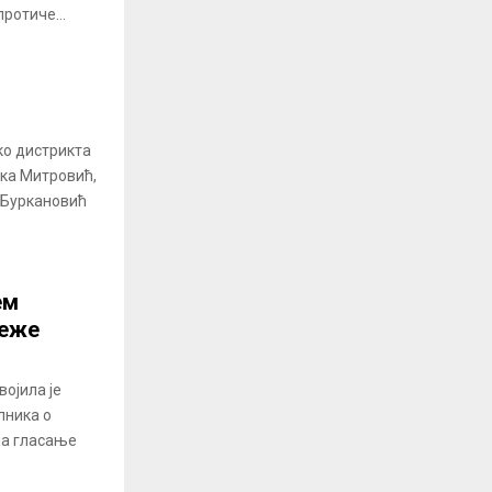
ротиче...
ко дистрикта
нка Митровић,
 Буркановић
ем
реже
ојила је
лника о
на гласање