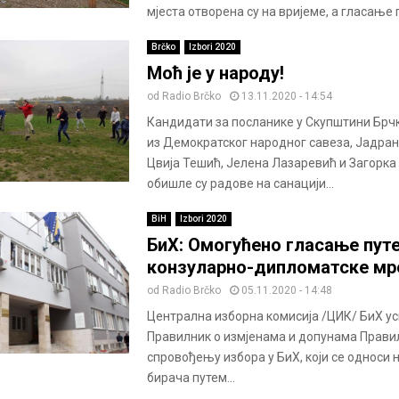
мјеста отворена су на вријеме, а гласање п
Brčko
Izbori 2020
Моћ је у народу!
od
Radio Brčko
13.11.2020 - 14:54
Кандидати за посланике у Скупштини Брч
из Демократског народног савеза, Јадра
Цвија Тешић, Јелена Лазаревић и Загорка
обишле су радове на санацији...
BiH
Izbori 2020
БиХ: Омогућено гласање пут
конзуларно-дипломатске м
od
Radio Brčko
05.11.2020 - 14:48
Централна изборна комисија /ЦИК/ БиХ усв
Правилник о измјенама и допунама Прави
спровођењу избора у БиХ, који се односи 
бирача путем...