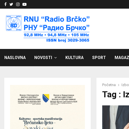
Facebook
Twitter
Instagram
Youtube
NASLOVNA
NOVOSTI
KULTURA
SPORT
MAGAZ
Početna
Izbo
Tag : I