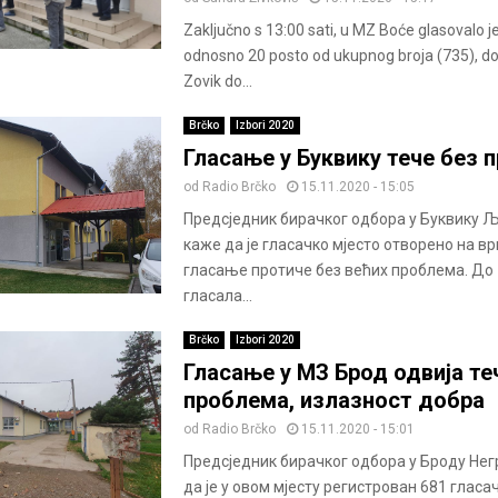
Zaključno s 13:00 sati, u MZ Boće glasovalo j
odnosno 20 posto od ukupnog broja (735), do
Zovik do...
Brčko
Izbori 2020
Гласање у Буквику тече без 
od
Radio Brčko
15.11.2020 - 15:05
Предсједник бирачког одбора у Буквику 
каже да је гласачко мјесто отворено на вр
гласање протиче без већих проблема. До 
гласала...
Brčko
Izbori 2020
Гласање у МЗ Брод одвија те
проблема, излазност добра
od
Radio Brčko
15.11.2020 - 15:01
Предсједник бирачког одбора у Броду Нег
да је у овом мјесту регистрован 681 гласа