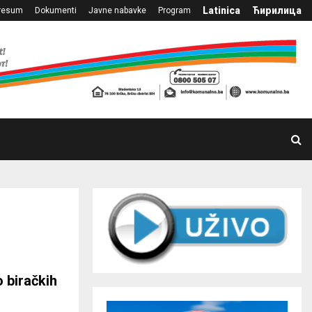
Latinica
Ћирилица
resum
Dokumenti
Javne nabavke
Program
 biračkih