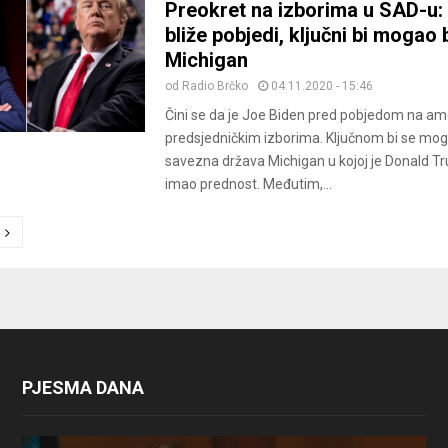
Preokret na izborima u SAD-u:
bliže pobjedi, ključni bi mogao b
Michigan
od
Radio Brčko
04.11.2020 - 15:46
Čini se da je Joe Biden pred pobjedom na am
predsjedničkim izborima. Ključnom bi se mog
savezna država Michigan u kojoj je Donald T
imao prednost. Međutim,...
ion
PJESMA DANA