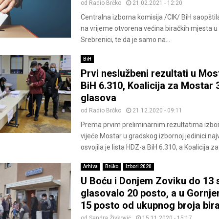
od
Radio Brčko
21.02.2021 - 12:20
Centralna izborna komisija /CIK/ BiH saopštila 
na vrijeme otvorena većina biračkih mjesta u 
Srebrenici, te da je samo na...
BiH
Prvi neslužbeni rezultati u Mo
BiH 6.310, Koalicija za Mostar 
glasova
od
Radio Brčko
21.12.2020 - 09:11
Prema prvim preliminarnim rezultatima izbo
vijeće Mostar u gradskog izbornoj jedinici naj
osvojila je lista HDZ-a BiH 6.310, a Koalicija za
Arhiva
Brčko
Izbori 2020
U Boću i Donjem Zoviku do 13 s
glasovalo 20 posto, a u Gornj
15 posto od ukupnog broja bir
od
Sandra Živković
15.11.2020 - 15:17