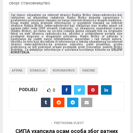
своје становништво.
Svi članci objavljeni na internet stranici Radija Brčko (www.radiobrcko.ba)
isključivo su vlasništvo redakcije. Radio Brčko dopušta ograničeno i
povremeno prenošenje članaka sa svoje internet stranice u drugim medijima.
Drugi mediji smiju prenijeti informacije iz pojedinih članaka sa Internet
stranice Radija Brčko (www.radiobrcko.ba) isključivo kao kratku vijest od
najviše četiri reda (300 slovnih znakova), uz obavezno navođenje izvora
(Radio Brčko), pri čemu su on-line izdanja dužna objaviti link na originalni
tekst na web stranicu radiobrcko.ba, ukoliko s uredništvom portala nije
postignut dogovor o drugačijim uslovima. Radio Brčko je odlučan u
nastojanju da zaštiti svoje intelektualno vlasništvo i rad svojih autora.
Ukoliko se bilo koji dio teksta ili informacija iz teksta objavljenog na internet
stranici www.radiobrcko.ba prenese suprotno ovim pravilima, protiv
prekršioca će biti pokrenut pravni postupak pred Osnovnim sudom Brčko
distrikta. Za detaljnije informacije o uslovima korištenja kliknite na
USLOVI
KORIŠTENJA.
AFRIKA
DONACIJA
KORONAVIRUS
VAKCINE
PODIJELI
0
PRETHODNA VIJEST
СИПА ухапсила осам особа због ратних