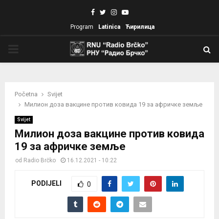
Facebook
Twitter
Instagram
Youtube
Program
Latinica
Ћирилица
PRIMARY
MENU
Početna
Svijet
Mилион доза вакцине против ковида 19 за афричке земље
Svijet
Mилион доза вакцине против ковида
19 за афричке земље
od
Radio Brčko
16.12.2021 - 10:22
PODIJELI
0