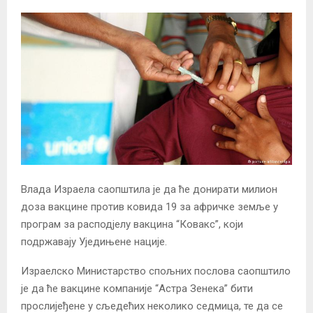
Влада Израела саопштила је да ће донирати милион
доза вакцине против ковида 19 за афричке земље у
програм за расподјелу вакцина “Ковакс”, који
подржавају Уједињене нације.
Израелско Министарство спољних послова саопштило
је да ће вакцине компаније “Астра Зенека” бити
прослијеђене у сљедећих неколико седмица, те да се