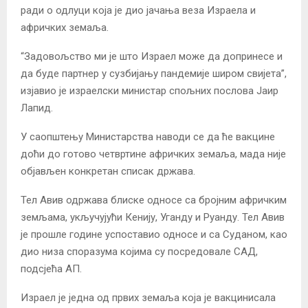
ради о одлуци која је дио јачања веза Израела и
афричких земаља.
“Задовољство ми је што Израел може да допринесе и
да буде партнер у сузбијању пандемије широм свијета”,
изјавио је израелски министар спољних послова Јаир
Лапид.
У саопштењу Министарства наводи се да ће вакцине
доћи до готово четвртине афричких земаља, мада није
објављен конкретан списак држава.
Тел Авив одржава блиске односе са бројним афричким
земљама, укључујући Кенију, Уганду и Руанду. Тел Авив
је прошле године успоставио односе и са Суданом, као
дио низа споразума којима су посредовале САД,
подсјећа АП.
Израел је једна од првих земаља која је вакцинисала