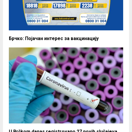
Брчко: Појачан интерес за вакцинацију
U Brčkom danas registrovano 27 novih slučajeva