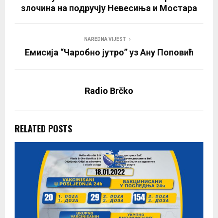
злочина на подручју Невесиња и Мостара
NAREDNA VIJEST
Емисија “Чаробно јутро” уз Ану Поповић
Radio Brčko
RELATED POSTS