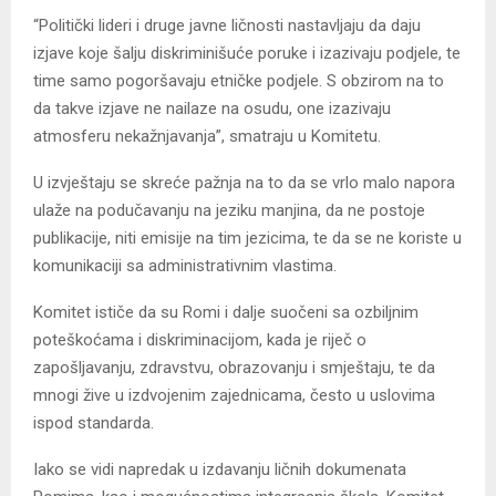
“Politički lideri i druge javne ličnosti nastavljaju da daju
izjave koje šalju diskriminišuće poruke i izazivaju podjele, te
time samo pogoršavaju etničke podjele. S obzirom na to
da takve izjave ne nailaze na osudu, one izazivaju
atmosferu nekažnjavanja”, smatraju u Komitetu.
U izvještaju se skreće pažnja na to da se vrlo malo napora
ulaže na podučavanju na jeziku manjina, da ne postoje
publikacije, niti emisije na tim jezicima, te da se ne koriste u
komunikaciji sa administrativnim vlastima.
Komitet ističe da su Romi i dalje suočeni sa ozbiljnim
poteškoćama i diskriminacijom, kada je riječ o
zapošljavanju, zdravstvu, obrazovanju i smještaju, te da
mnogi žive u izdvojenim zajednicama, često u uslovima
ispod standarda.
Iako se vidi napredak u izdavanju ličnih dokumenata