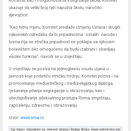
Romima, kao i mogućnostima integrsanja škola, Komitet
ukazuje da veliki broj njih napušta školu, naročito
djevojčice.
“Kao hitnu mjeru, Komitet predlaže izmjenu Ustava i drugih
zakonskih odredaba da bi pripadnicima `ostalih` naroda i
licima čija se etnička pripadnost ne poklapa sa njihovim
boravištem bilo omogućeno da budu izabrani i obavljaju
visoke funkcije”, navodi se u izvještaju.
U izvještaju se poziva na jednoglasnu osudu izjava u
javnosti koje podstiču etničku mržnju. Komitet poziva i na
promovisanje međuetničkog i međureligijskog dijaloga,
rješavanje pitanja segregacije u obrazovanju, kao i
obezbjeđivanje adekvatnog pristupa Roma smještaju,
zaposlenju, zdravstvu i obrazovanju.
Izvor:
www.srna.rs
Svi članci objavljeni na internet stranici Radija Brčko (www.radiobrcko.ba)