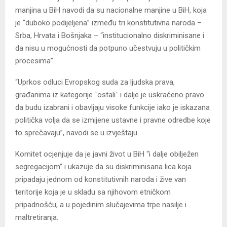
manjina u BiH navodi da su nacionalne manjine u BiH, koja
je “duboko podijeljena” između tri konstitutivna naroda –
Srba, Hrvata i Bošnjaka – “institucionalno diskriminisane i
da nisu u mogućnosti da potpuno učestvuju u političkim
procesima”.
“Uprkos odluci Evropskog suda za ljudska prava,
građanima iz kategorije `ostali` i dalje je uskraćeno pravo
da budu izabrani i obavljaju visoke funkcije iako je iskazana
politička volja da se izmijene ustavne i pravne odredbe koje
to sprečavaju”, navodi se u izvještaju.
Komitet ocjenjuje da je javni život u BiH “i dalje obilježen
segregacijom” i ukazuje da su diskriminisana lica koja
pripadaju jednom od konstitutivnih naroda i žive van
teritorije koja je u skladu sa njihovom etničkom
pripadnošću, a u pojedinim slučajevima trpe nasilje i
maltretiranja.