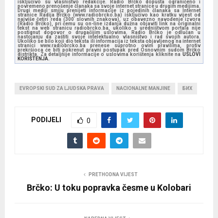
isključivo su vlasništvo redakcije. Radio Brčko dopušta ograničeno i
povremeno prenošenje članaka sa svoje internet stranice u drugim medijima.
Drugi mediji smiju prenijeti informacije iz pojedinih članaka sa Internet
stranice Radija Brčko (www.radiobrcko.ba) isključivo kao kratku vijest od
najviše četiri reda (300 slovnih znakova), uz obavezno navođenje izvora
(Radio Brčko), pri čemu su on-line izdanja dužna objaviti link na originalni
tekst na web stranicu radiobrcko.ba, ukoliko s uredništvom portala nije
postignut dogovor o drugačijim uslovima. Radio Brčko je odlučan u
nastojanju da zaštiti svoje intelektualno vlasništvo i rad svojih autora.
Ukoliko se bilo koji dio teksta ili informacija iz teksta objavljenog na internet
stranici www.radiobrcko.ba prenese suprotno ovim pravilima, protiv
prekršioca će biti pokrenut pravni postupak pred Osnovnim sudom Brčko
distrikta. Za detaljnije informacije o uslovima korištenja kliknite na
USLOVI
KORIŠTENJA.
EVROPSKI SUD ZA LJUDSKA PRAVA
NACIONALNE MANJINE
БИХ
PODIJELI
0
PRETHODNA VIJEST
Brčko: U toku popravka česme u Kolobari