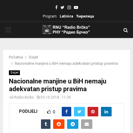
Facebook
Twitter
Instagram
Youtube
Program
Latinica
Ћирилица
PRIMARY
MENU
Početna
Svijet
Nacionalne manjine u BiH nemaju adekvatan pristup pravima
Svijet
Nacionalne manjine u BiH nemaju
adekvatan pristup pravima
od
Radio Brčko
03.10.2018 - 11:35
PODIJELI
0