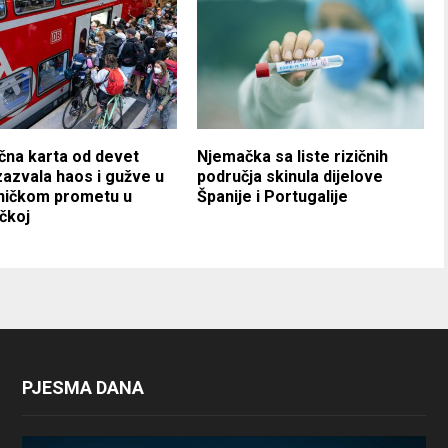
na karta od devet
Njemačka sa liste rizičnih
zazvala haos i gužve u
područja skinula dijelove
zničkom prometu u
Španije i Portugalije
čkoj
PJESMA DANA