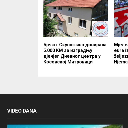
Брчко: Скупштина донирала
Mjeseč
5.000 КМ за изградњу
eura i
дјечјег Дневног центра у
želje
Косовској Митровици
Njema
VIDEO DANA