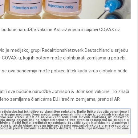
e buduće narudžbe vakcine AstraZeneca inicijativi COVAX uz
io je medijskoj grupi RedaktionsNetzwerk Deutschland u srijedu
o COVAX-u, koji ih potom može distribuirati zemljama u potrebi.
er se ova pandemija može pobijediti tek kada virus globalno bude
irati i sve buduće narudžbe Johnson & Johnson vakcine. To znači
ijeđeno zemljama članicama EU i trećim zemljama, prenosi AP.
ww.radiobrcko.ba) isključivo su vlasništvo redakcije. Radio Brčko dopušta ograničeno i
u drugim medijima. Drugi mediji smiju prenijeti informacije iz pojedinih članaka sa
učivo kao kratku vijest od najviše četiri reda (300 slovnih znakova), uz obavezno
ja dužna objaviti link na originalni tekst na web stranicu radiobrcko.ba, ukoliko s
ovima. Radio Brčko je odlučan u nastojanju da zaštiti svoje intelektualno vlasništvo i
ormacija iz teksta objavljenog na internet stranici www.radiobrcko.ba prenese suprotno
 postupak pred Osnovnim sudom Brčko distrikta. Za detaljnije informacije o uslovima