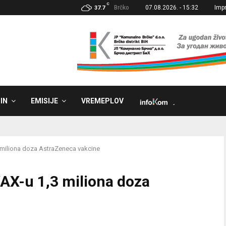
C
Brčko
07.08.2026. - 15:32
Imp
37.7
IN
EMISIJE
VREMEPLOV
˼
miliona doza AstraZeneca vakcine
AX-u 1,3 miliona doza