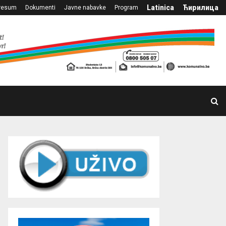
Latinica
Ћирилица
resum
Dokumenti
Javne nabavke
Program