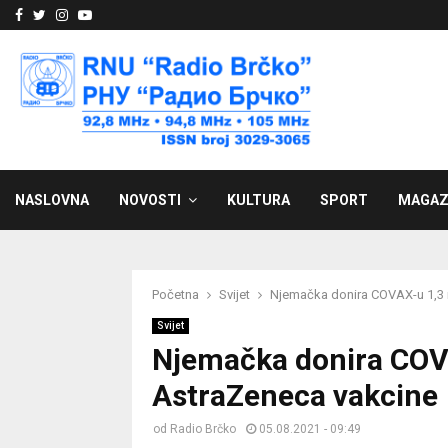
Facebook
Twitter
Instagram
Youtube
NASLOVNA
NOVOSTI
KULTURA
SPORT
MAGAZ
Početna
Svijet
Njemačka donira COVAX-u 1,3 
Svijet
Njemačka donira COV
AstraZeneca vakcine
od
Radio Brčko
05.08.2021 - 09:49