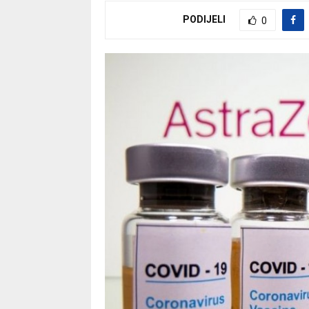
PODIJELI
0