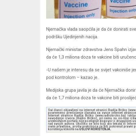
Njemačka vlada saopćila je da će donirati sv
podršku Ujedinjenih nacija.
Njemački ministar zdravstva Jens Spahn izjav
da će 1,3 miliona doza te vakcine biti uručen
-U našem je interesu da se svijet vakciniše j
pod kontrolom – kazao je.
Medijska grupa javila je da će Njemačka don
da će 1,7 miliona doza te vakcine biti prosl
Svi članci objavljeni na internet stranici Radija Brčko (w
povremeno prenošenje članaka sa svoje internet stranice 
Internet stranice Radija Brčko (www.radiobrcko.ba) isklj
navođenje izvora (Radio Brčko), pri čemu su on-line izdan
uredništvom portala nije postignut dogovor o drugačijim usl
rad svojih autora. Ukoliko se bilo koji dio teksta ili inf
ovim pravilima, protiv prekršioca će biti pokrenut pravni
korištenja kliknite na
USLOVI KORIŠTENJA.