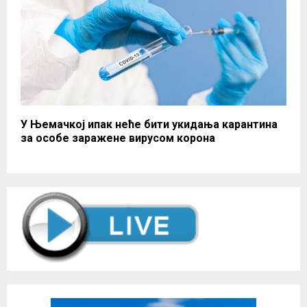
У Њемачкој ипак неће бити укидања карантина
за особе заражене вирусом корона