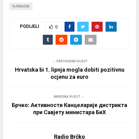
NJEMAČKA
PODIJELI
0
PRETHODNA VIJEST
Hrvatska bi 1. lipnja mogla dobiti pozitivnu
ocjenu za euro
NAREDNA VIJEST
Брчко: Активности Канцеларије дистрикта
при Савјету министара БиХ
Radio Brčko