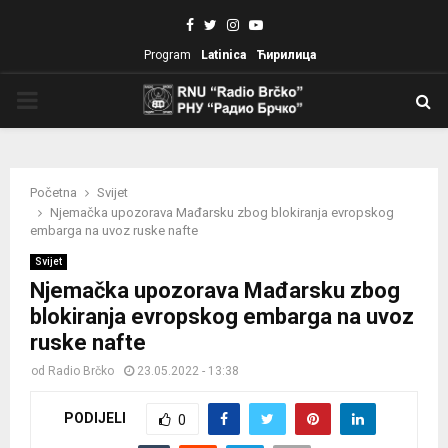
Facebook
Twitter
Instagram
Youtube
Program
Latinica
Ћирилица
PRIMARY
MENU
Početna
Svijet
Njemačka upozorava Mađarsku zbog blokiranja evropskog
embarga na uvoz ruske nafte
Svijet
Njemačka upozorava Mađarsku zbog
blokiranja evropskog embarga na uvoz
ruske nafte
od
Radio Brčko
23.05.2022 - 13:38
PODIJELI
0