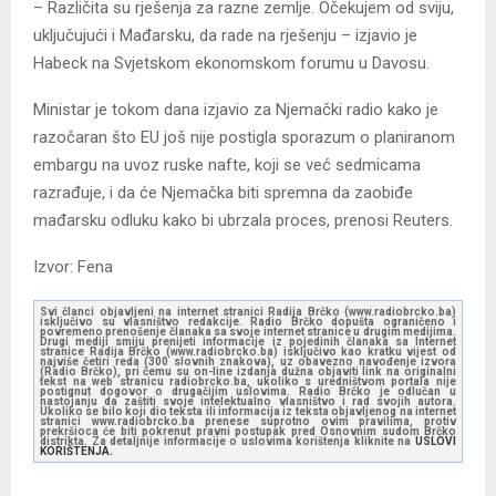
– Različita su rješenja za razne zemlje. Očekujem od sviju,
uključujući i Mađarsku, da rade na rješenju – izjavio je
Habeck na Svjetskom ekonomskom forumu u Davosu.
Ministar je tokom dana izjavio za Njemački radio kako je
razočaran što EU još nije postigla sporazum o planiranom
embargu na uvoz ruske nafte, koji se već sedmicama
razrađuje, i da će Njemačka biti spremna da zaobiđe
mađarsku odluku kako bi ubrzala proces, prenosi Reuters.
Izvor: Fena
Svi članci objavljeni na internet stranici Radija Brčko (www.radiobrcko.ba)
isključivo su vlasništvo redakcije. Radio Brčko dopušta ograničeno i
povremeno prenošenje članaka sa svoje internet stranice u drugim medijima.
Drugi mediji smiju prenijeti informacije iz pojedinih članaka sa Internet
stranice Radija Brčko (www.radiobrcko.ba) isključivo kao kratku vijest od
najviše četiri reda (300 slovnih znakova), uz obavezno navođenje izvora
(Radio Brčko), pri čemu su on-line izdanja dužna objaviti link na originalni
tekst na web stranicu radiobrcko.ba, ukoliko s uredništvom portala nije
postignut dogovor o drugačijim uslovima. Radio Brčko je odlučan u
nastojanju da zaštiti svoje intelektualno vlasništvo i rad svojih autora.
Ukoliko se bilo koji dio teksta ili informacija iz teksta objavljenog na internet
stranici www.radiobrcko.ba prenese suprotno ovim pravilima, protiv
prekršioca će biti pokrenut pravni postupak pred Osnovnim sudom Brčko
distrikta. Za detaljnije informacije o uslovima korištenja kliknite na
USLOVI
KORIŠTENJA.