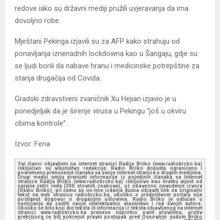
redove iako su državni mediji pružili uvjeravanja da ima
dovoljno robe.
Mještani Pekinga izjavili su za AFP kako strahuju od
ponavljanja iznenadnih lockdowna kao u Šangaju, gdje su
se ljudi borili da nabave hranu i medicinske potrepštine za
stanja drugačija od Covida.
Gradski zdravstveni zvaničnik Xu Hejian izjavio je u
ponedjeljak da je širenje virusa u Pekingu “još u okviru
obima kontrole”.
Izvor: Fena
Svi članci objavljeni na internet stranici Radija Brčko (www.radiobrcko.ba)
isključivo su vlasništvo redakcije. Radio Brčko dopušta ograničeno i
povremeno prenošenje članaka sa svoje internet stranice u drugim medijima.
Drugi mediji smiju prenijeti informacije iz pojedinih članaka sa Internet
stranice Radija Brčko (www.radiobrcko.ba) isključivo kao kratku vijest od
najviše četiri reda (300 slovnih znakova), uz obavezno navođenje izvora
(Radio Brčko), pri čemu su on-line izdanja dužna objaviti link na originalni
tekst na web stranicu radiobrcko.ba, ukoliko s uredništvom portala nije
postignut dogovor o drugačijim uslovima. Radio Brčko je odlučan u
nastojanju da zaštiti svoje intelektualno vlasništvo i rad svojih autora.
Ukoliko se bilo koji dio teksta ili informacija iz teksta objavljenog na internet
stranici www.radiobrcko.ba prenese suprotno ovim pravilima, protiv
prekršioca će biti pokrenut pravni postupak pred Osnovnim sudom Brčko