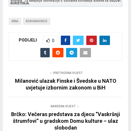
distrikta. Za detaljnije informacije o uslovima korištenja kliknite na
USLOVI
KORIŠTENJA.
KINA
KORONAVIRUS
PODIJELI
0
PRETHODNA VIJEST
Milanović ulazak Finske i Švedske u NATO
uvjetuje izbornim zakonom u BiH
NAREDNA VIJEST
Brčko: Večeras predstava za djecu “Vaskršnji
štrumfovi” u gradskom Domu kulture – ulaz
slobodan