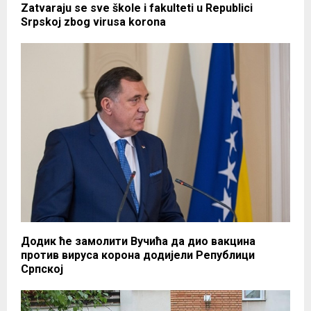
Zatvaraju se sve škole i fakulteti u Republici
Srpskoj zbog virusa korona
Додик ће замолити Вучића да дио вакцина
против вируса корона додијели Републици
Српској