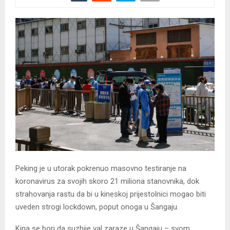
Peking je u utorak pokrenuo masovno testiranje na
koronavirus za svojih skoro 21 miliona stanovnika, dok
strahovanja rastu da bi u kineskoj prijestolnici mogao biti
uveden strogi lockdown, poput onoga u Šangaju.
Kina se bori da suzbije val zaraze u Šangaju – svom