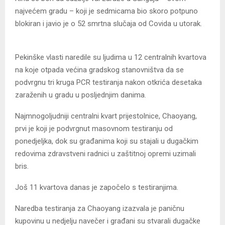
najvećem gradu – koji je sedmicama bio skoro potpuno
blokiran i javio je o 52 smrtna slučaja od Covida u utorak.
Pekinške vlasti naredile su ljudima u 12 centralnih kvartova
na koje otpada većina gradskog stanovništva da se
podvrgnu tri kruga PCR testiranja nakon otkrića desetaka
zaraženih u gradu u posljednjim danima.
Najmnogoljudniji centralni kvart prijestolnice, Chaoyang,
prvi je koji je podvrgnut masovnom testiranju od
ponedjeljka, dok su građanima koji su stajali u dugačkim
redovima zdravstveni radnici u zaštitnoj opremi uzimali
bris.
Još 11 kvartova danas je započelo s testiranjima.
Naredba testiranja za Chaoyang izazvala je paničnu
kupovinu u nedjelju navečer i građani su stvarali dugačke