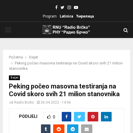
Facebook
Twitter
Instagram
Youtube
Program
Latinica
Ћирилица
PRIMARY
MENU
Početna
Svijet
Peking počeo masovna testiranja na Covid skoro svih 21 milion
stanovnika
Svijet
Peking počeo masovna testiranja na
Covid skoro svih 21 milion stanovnika
od
Radio Brčko
26.04.2022 - 14:06
PODIJELI
0