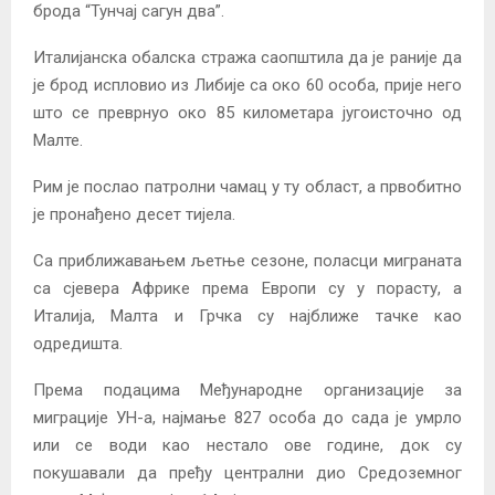
брода “Тунчај сагун два”.
Италијанска обалска стража саопштила да је раније да
је брод испловио из Либије са око 60 особа, прије него
што се преврнуо око 85 километара југоисточно од
Малте.
Рим је послао патролни чамац у ту област, а првобитно
је пронађено десет тијела.
Са приближавањем љетње сезоне, поласци миграната
са сјевера Африке према Европи су у порасту, а
Италија, Малта и Грчка су најближе тачке као
одредишта.
Према подацима Међународне организације за
миграције УН-а, најмање 827 особа до сада је умрло
или се води као нестало ове године, док су
покушавали да пређу централни дио Средоземног