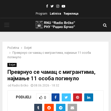
Facebook
Twitter
Instagram
Youtube
Program
Latinica
Ћирилица
PRIMARY
MENU
Početna
Svijet
Преврнуо се чамац с мигрантима, најмање 11 особа
погинуло
Svijet
Преврнуо се чамац с мигрантима,
најмање 11 особа погинуло
od
Radio Brčko
08.06.2026 - 18:32
PODIJELI
0