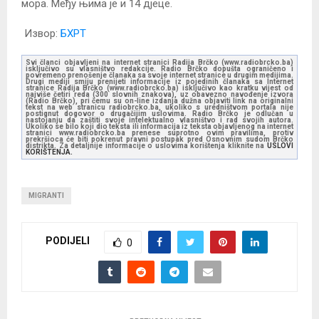
мора. Међу њима је и 14 дјеце.
Извор:
БХРТ
Svi članci objavljeni na internet stranici Radija Brčko (www.radiobrcko.ba)
isključivo su vlasništvo redakcije. Radio Brčko dopušta ograničeno i
povremeno prenošenje članaka sa svoje internet stranice u drugim medijima.
Drugi mediji smiju prenijeti informacije iz pojedinih članaka sa Internet
stranice Radija Brčko (www.radiobrcko.ba) isključivo kao kratku vijest od
najviše četiri reda (300 slovnih znakova), uz obavezno navođenje izvora
(Radio Brčko), pri čemu su on-line izdanja dužna objaviti link na originalni
tekst na web stranicu radiobrcko.ba, ukoliko s uredništvom portala nije
postignut dogovor o drugačijim uslovima. Radio Brčko je odlučan u
nastojanju da zaštiti svoje intelektualno vlasništvo i rad svojih autora.
Ukoliko se bilo koji dio teksta ili informacija iz teksta objavljenog na internet
stranici www.radiobrcko.ba prenese suprotno ovim pravilima, protiv
prekršioca će biti pokrenut pravni postupak pred Osnovnim sudom Brčko
distrikta. Za detaljnije informacije o uslovima korištenja kliknite na
USLOVI
KORIŠTENJA.
MIGRANTI
PODIJELI
0