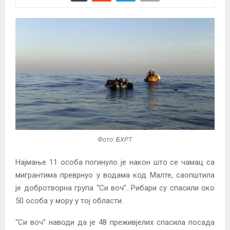
Фото: БХРТ
Најмање 11 особа погинуло је након што се чамац са
мигрантима преврнуо у водама код Малте, саопштила
је добротворна група “Си воч”. Рибари су спасили око
50 особа у мору у тој области.
“Си воч” наводи да је 48 преживјелих спасила посада