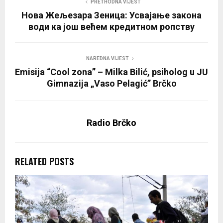
PRETHODNA VIJEST
Нова Жељезара Зеница: Усвајање закона
води ка још већем кредитном ропству
NAREDNA VIJEST
Emisija “Cool zona” – Milka Bilić, psiholog u JU
Gimnazija „Vaso Pelagić” Brčko
Radio Brčko
RELATED POSTS