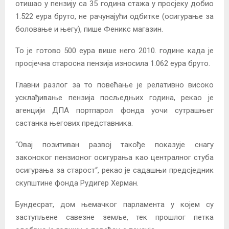
отишао у пензију са 35 година стажа у просјеку добио
1.522 еура бруто, не рачунајући одбитке (осигурање за
боловање и његу), пише Феникс магазин.
То је готово 500 еура више него 2010. године када је
просјечна старосна пензија износила 1.062 еура бруто.
Главни разлог за то повећање је релативно високо
усклађивање пензија посљедњих година, рекао је
агенцији ДПА портпарол фонда уочи сутрашњег
састанка његових представника.
“Овај позитиван развој такође показује снагу
законског пензионог осигурања као централног стуба
осигурања за старост“, рекао је садашњи предсједник
скупштине фонда Рудигер Херман.
Бундесрат, дом њемачког парламента у којем су
заступљене савезне земље, тек прошлог петка