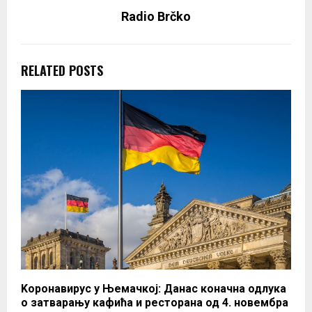
Radio Brčko
RELATED POSTS
Kоронавирус у Њемачкој: Данас коначна одлука
о затварању кафића и ресторана од 4. новембра