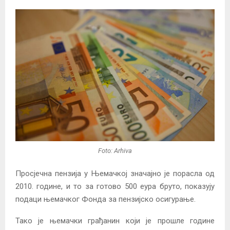
Foto: Arhiva
Просјечна пензија у Њемачкој значајно је порасла од
2010. године, и то за готово 500 еура бруто, показују
подаци њемачког Фонда за пензијско осигурање.
Тако је њемачки грађанин који је прошле године