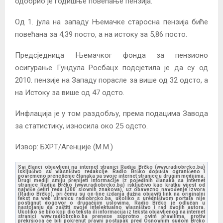
одобрио је годишње повећање пензија.
Од 1. јула на западу Њемачке старосна пензија биће
повећана за 4,39 посто, а на истоку за 5,86 посто.
Предсједница Њемачког фонда за пензионо
осигурање Гундула Росбацх подсјетила је да су од
2010. пензије на Западу порасле за више од 32 одсто, а
на Истоку за више од 47 одсто.
Инфлација је у том раздобљу, према подацима Завода
за статистику, износила око 25 одсто.
Извор: БХРТ/Агенције (М.М.)
Svi članci objavljeni na internet stranici Radija Brčko (www.radiobrcko.ba)
isključivo su vlasništvo redakcije. Radio Brčko dopušta ograničeno i
povremeno prenošenje članaka sa svoje internet stranice u drugim medijima.
Drugi mediji smiju prenijeti informacije iz pojedinih članaka sa Internet
stranice Radija Brčko (www.radiobrcko.ba) isključivo kao kratku vijest od
najviše četiri reda (300 slovnih znakova), uz obavezno navođenje izvora
(Radio Brčko), pri čemu su on-line izdanja dužna objaviti link na originalni
tekst na web stranicu radiobrcko.ba, ukoliko s uredništvom portala nije
postignut dogovor o drugačijim uslovima. Radio Brčko je odlučan u
nastojanju da zaštiti svoje intelektualno vlasništvo i rad svojih autora.
Ukoliko se bilo koji dio teksta ili informacija iz teksta objavljenog na internet
stranici www.radiobrcko.ba prenese suprotno ovim pravilima, protiv
prekršioca će biti pokrenut pravni postupak pred Osnovnim sudom Brčko