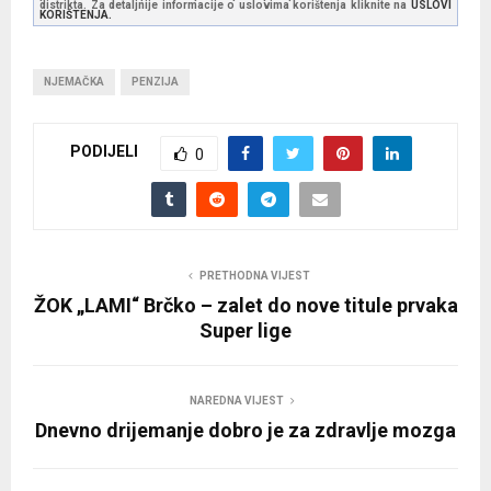
distrikta. Za detaljnije informacije o uslovima korištenja kliknite na
USLOVI
KORIŠTENJA.
NJEMAČKA
PENZIJA
PODIJELI
0
PRETHODNA VIJEST
ŽOK „LAMI“ Brčko – zalet do nove titule prvaka
Super lige
NAREDNA VIJEST
Dnevno drijemanje dobro je za zdravlje mozga