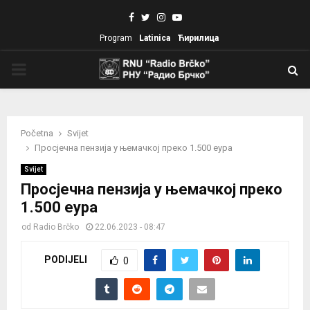
Facebook
Twitter
Instagram
Youtube
Program
Latinica
Ћирилица
PRIMARY
MENU
Početna
Svijet
Просјечна пензија у њемачкој преко 1.500 еура
Svijet
Просјечна пензија у њемачкој преко
1.500 еура
od
Radio Brčko
22.06.2023 - 08:47
PODIJELI
0