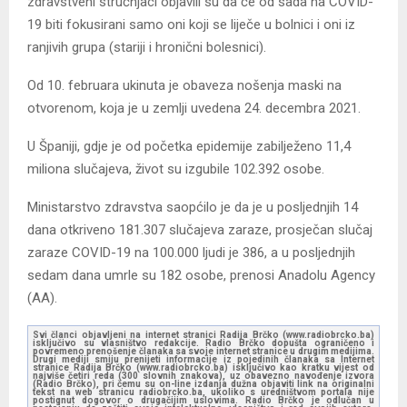
zdravstveni stručnjaci objavili su da će od sada na COVID-
19 biti fokusirani samo oni koji se liječe u bolnici i oni iz
ranjivih grupa (stariji i hronični bolesnici).
Od 10. februara ukinuta je obaveza nošenja maski na
otvorenom, koja je u zemlji uvedena 24. decembra 2021.
U Španiji, gdje je od početka epidemije zabilježeno 11,4
miliona slučajeva, život su izgubile 102.392 osobe.
Ministarstvo zdravstva saopćilo je da je u posljednjih 14
dana otkriveno 181.307 slučajeva zaraze, prosječan slučaj
zaraze COVID-19 na 100.000 ljudi je 386, a u posljednjih
sedam dana umrle su 182 osobe, prenosi Anadolu Agency
(AA).
Svi članci objavljeni na internet stranici Radija Brčko (www.radiobrcko.ba)
isključivo su vlasništvo redakcije. Radio Brčko dopušta ograničeno i
povremeno prenošenje članaka sa svoje internet stranice u drugim medijima.
Drugi mediji smiju prenijeti informacije iz pojedinih članaka sa Internet
stranice Radija Brčko (www.radiobrcko.ba) isključivo kao kratku vijest od
najviše četiri reda (300 slovnih znakova), uz obavezno navođenje izvora
(Radio Brčko), pri čemu su on-line izdanja dužna objaviti link na originalni
tekst na web stranicu radiobrcko.ba, ukoliko s uredništvom portala nije
postignut dogovor o drugačijim uslovima. Radio Brčko je odlučan u