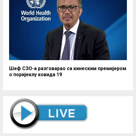
Шеф СЗО-а разговарао са кинеским премијером
о поријеклу ковида 19