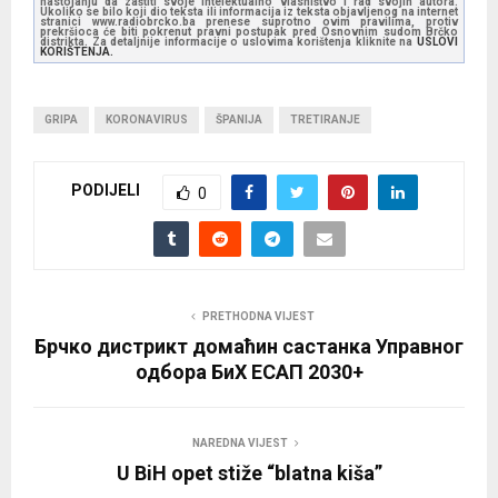
nastojanju da zaštiti svoje intelektualno vlasništvo i rad svojih autora.
Ukoliko se bilo koji dio teksta ili informacija iz teksta objavljenog na internet
stranici www.radiobrcko.ba prenese suprotno ovim pravilima, protiv
prekršioca će biti pokrenut pravni postupak pred Osnovnim sudom Brčko
distrikta. Za detaljnije informacije o uslovima korištenja kliknite na
USLOVI
KORIŠTENJA.
GRIPA
KORONAVIRUS
ŠPANIJA
TRETIRANJE
PODIJELI
0
PRETHODNA VIJEST
Брчко дистрикт домаћин састанка Управног
одбора БиХ ЕСАП 2030+
NAREDNA VIJEST
U BiH opet stiže “blatna kiša”