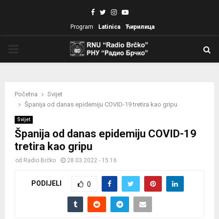
Facebook
Twitter
Instagram
Youtube
Program
Latinica
Ћирилица
PRIMARY
MENU
Početna
Svijet
Španija od danas epidemiju COVID-19 tretira kao gripu
Svijet
Španija od danas epidemiju COVID-19
tretira kao gripu
od
Radio Brčko
28.03.2022 - 15:16
PODIJELI
0