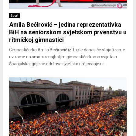
Sport
Amila Bećirović – jedina reprezentativka
BiH na seniorskom svjetskom prvenstvu u
ritmičkoj gimnastici
Gimnastičarka Amila Bećirović iz Tuzle danas će stajati rame
uz rame na smotri s najboljim gimnastičarkama svijeta u
Španjolskoj gdje se održava svjetsko natjecanje u...