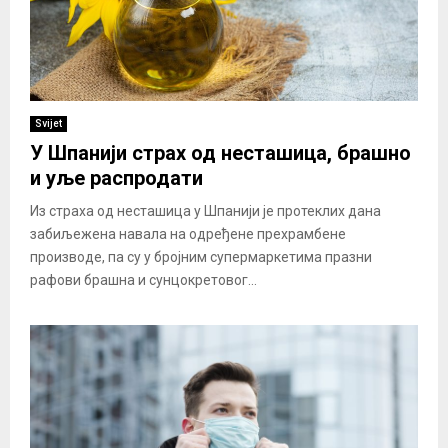
Svijet
У Шпанији страх од несташица, брашно
и уље распродати
Из страха од несташица у Шпанији је протеклих дана
забиљежена навала на одређене прехрамбене
производе, па су у бројним супермаркетима празни
рафови брашна и сунцокретовог...