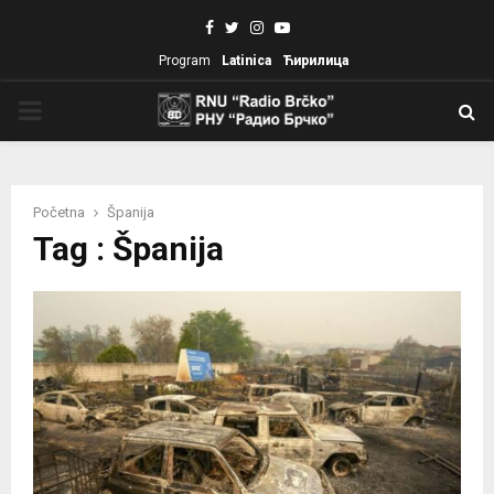
Facebook
Twitter
Instagram
Youtube
Program
Latinica
Ћирилица
PRIMARY
MENU
Početna
Španija
Tag : Španija