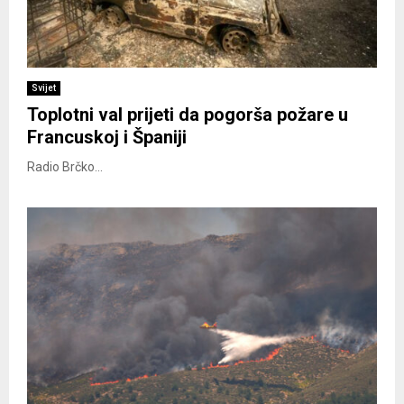
Svijet
Toplotni val prijeti da pogorša požare u
Francuskoj i Španiji
Radio Brčko...