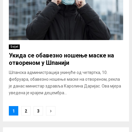
Svijet
Укида се обавезно ношење маске на
отвореном у Шпанији
Шпанска администрација укинуће од четвртка, 10.
фебруара, обавезно ношење маске на отвореном, рекла
је данас министар здравља Каролина Даријас. Ова мјера
уведена је крајем децембра...
Posts
1
2
3
pagination