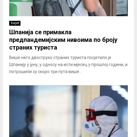
Svijet
Шпанија се примакла
предпандемијским нивоима по броју
страних туриста
Више него двоструко страних туриста посјетило је
Шпанију у јуну, у односу на исти мјесец у прошлој години, и
потрошили су скоро три пута више...