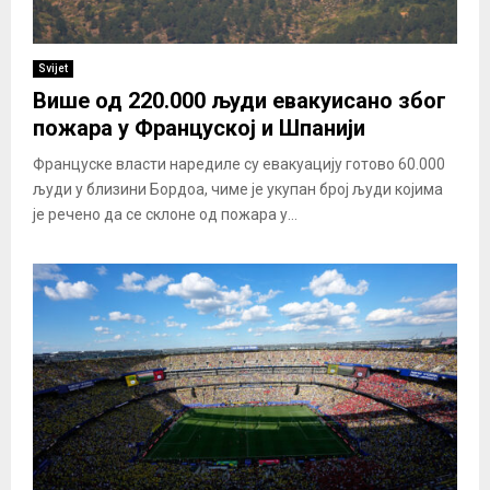
Svijet
Више од 220.000 људи евакуисано због
пожара у Француској и Шпанији
Француске власти наредиле су евакуацију готово 60.000
људи у близини Бордоа, чиме је укупан број људи којима
је речено да се склоне од пожара у...