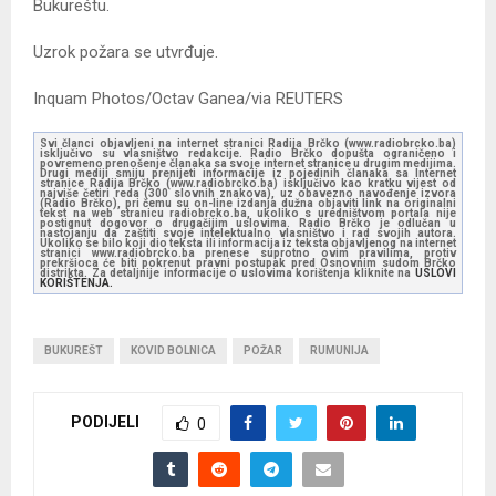
Bukureštu.
Uzrok požara se utvrđuje.
Inquam Photos/Octav Ganea/via REUTERS
Svi članci objavljeni na internet stranici Radija Brčko (www.radiobrcko.ba)
isključivo su vlasništvo redakcije. Radio Brčko dopušta ograničeno i
povremeno prenošenje članaka sa svoje internet stranice u drugim medijima.
Drugi mediji smiju prenijeti informacije iz pojedinih članaka sa Internet
stranice Radija Brčko (www.radiobrcko.ba) isključivo kao kratku vijest od
najviše četiri reda (300 slovnih znakova), uz obavezno navođenje izvora
(Radio Brčko), pri čemu su on-line izdanja dužna objaviti link na originalni
tekst na web stranicu radiobrcko.ba, ukoliko s uredništvom portala nije
postignut dogovor o drugačijim uslovima. Radio Brčko je odlučan u
nastojanju da zaštiti svoje intelektualno vlasništvo i rad svojih autora.
Ukoliko se bilo koji dio teksta ili informacija iz teksta objavljenog na internet
stranici www.radiobrcko.ba prenese suprotno ovim pravilima, protiv
prekršioca će biti pokrenut pravni postupak pred Osnovnim sudom Brčko
distrikta. Za detaljnije informacije o uslovima korištenja kliknite na
USLOVI
KORIŠTENJA.
BUKUREŠT
KOVID BOLNICA
POŽAR
RUMUNIJA
PODIJELI
0