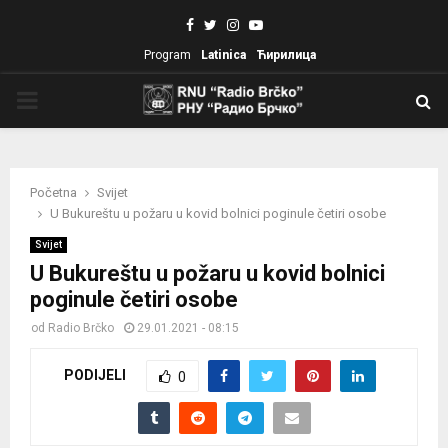
Facebook
Twitter
Instagram
Youtube
Program
Latinica
Ћирилица
PRIMARY
MENU
Početna
Svijet
U Bukureštu u požaru u kovid bolnici poginule četiri osobe
Svijet
U Bukureštu u požaru u kovid bolnici
poginule četiri osobe
od
Radio Brčko
29.01.2021 - 08:15
PODIJELI
0