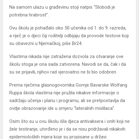
Na samom ulazu u građevinu stoji natpis “Slobodi je
potrebna hrabrost”.
Ovu školu je pohađalo oko 50 učenika od 1. do 9. razreda,
a riječ je o djeci čiji roditelji odbijaju da provode testove koji
su obavezni u Njemačkoj, piše Br24.
Vlastima nikada nije zatražena dozvola za otvaranje ove
školu stoga je ona sada zatvorena. Navodi se da, čak i da
su se prijavili, njihov rad vjerovatno ne bi bio odobren.
Prema riječima glasnogovornika Gornje Bavarske Wolfang
Ruppa škola vlastima nije pružila nikakve informacije o
sadržaju učenja i planu i programu, ali se pretpostavlja da
ovdje obrazovanje ide u smjeru “lateralnih mislilaca”.
Osim što su u ovu školu išla djeca antivaksera i onih koji ne
žele testiranje, utvrđeno je i da se nisu pridržavali nikakvih
epidemioloških mjera koje su propisane u državi.