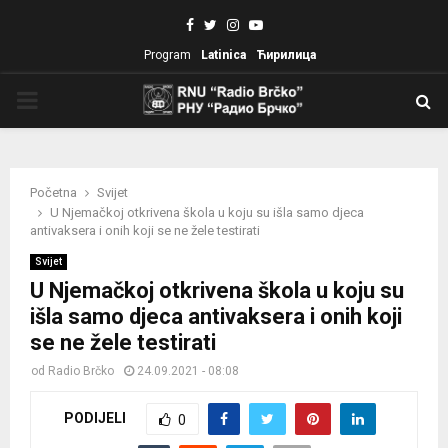
Facebook
Twitter
Instagram
Youtube
Program
Latinica
Ћирилица
PRIMARY
MENU
Početna
Svijet
U Njemačkoj otkrivena škola u koju su išla samo djeca
antivaksera i onih koji se ne žele testirati
Svijet
U Njemačkoj otkrivena škola u koju su
išla samo djeca antivaksera i onih koji
se ne žele testirati
od
Radio Brčko
24.09.2021 - 08:08
PODIJELI
0