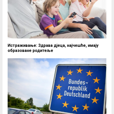
Истраживање: Здрава дјеца, најчешће, имају
образоване родитеље