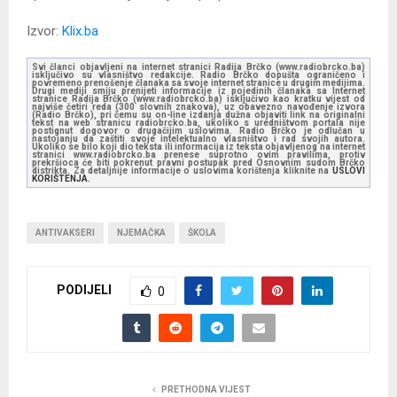
Izvor:
Klix.ba
Svi članci objavljeni na internet stranici Radija Brčko (www.radiobrcko.ba)
isključivo su vlasništvo redakcije. Radio Brčko dopušta ograničeno i
povremeno prenošenje članaka sa svoje internet stranice u drugim medijima.
Drugi mediji smiju prenijeti informacije iz pojedinih članaka sa Internet
stranice Radija Brčko (www.radiobrcko.ba) isključivo kao kratku vijest od
najviše četiri reda (300 slovnih znakova), uz obavezno navođenje izvora
(Radio Brčko), pri čemu su on-line izdanja dužna objaviti link na originalni
tekst na web stranicu radiobrcko.ba, ukoliko s uredništvom portala nije
postignut dogovor o drugačijim uslovima. Radio Brčko je odlučan u
nastojanju da zaštiti svoje intelektualno vlasništvo i rad svojih autora.
Ukoliko se bilo koji dio teksta ili informacija iz teksta objavljenog na internet
stranici www.radiobrcko.ba prenese suprotno ovim pravilima, protiv
prekršioca će biti pokrenut pravni postupak pred Osnovnim sudom Brčko
distrikta. Za detaljnije informacije o uslovima korištenja kliknite na
USLOVI
KORIŠTENJA.
ANTIVAKSERI
NJEMAČKA
ŠKOLA
PODIJELI
0
PRETHODNA VIJEST