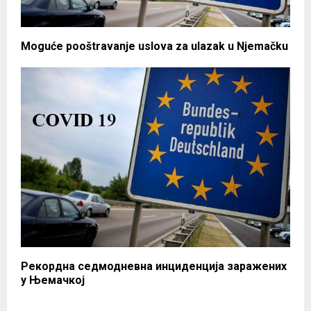
Moguće pooštravanje uslova za ulazak u Njemačku
Рекордна седмодневна инциденција заражених
у Њемачкој