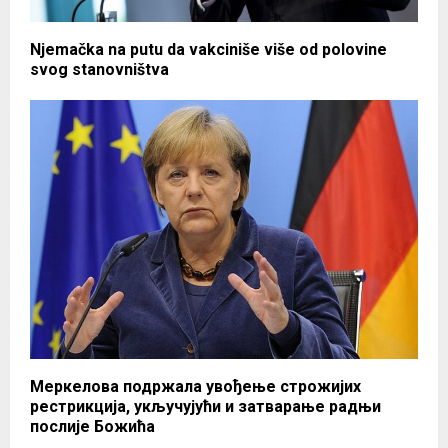
Njemačka na putu da vakciniše više od polovine
svog stanovništva
Меркелова подржала увођење строжијих
рестрикција, укључујући и затварање радњи
послије Божића