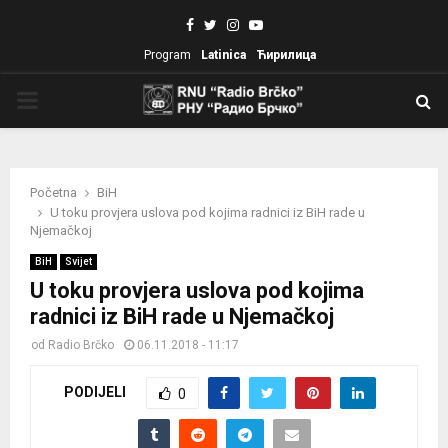
Facebook
Twitter
Instagram
Youtube
Program
Latinica
Ћирилица
PRIMARY
MENU
Početna
BiH
U toku provjera uslova pod kojima radnici iz BiH rade u
Njemačkoj
BiH
Svijet
U toku provjera uslova pod kojima
radnici iz BiH rade u Njemačkoj
od
Radio Brčko
06.11.2018 - 11:17
PODIJELI
0