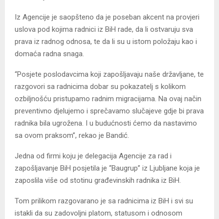
Iz Agencije je saopšteno da je poseban akcent na provjeri
uslova pod kojima radnici iz BiH rade, da li ostvaruju sva
prava iz radnog odnosa, te da li su u istom položaju kao i
domaća radna snaga.
“Posjete poslodavcima koji zapošljavaju naše državljane, te
razgovori sa radnicima dobar su pokazatelj s kolikom
ozbiljnošću pristupamo radnim migracijama. Na ovaj način
preventivno djelujemo i sprečavamo slučajeve gdje bi prava
radnika bila ugrožena. I u budućnosti ćemo da nastavimo
sa ovom praksom”, rekao je Bandić.
Jedna od firmi koju je delegacija Agencije za rad i
zapošljavanje BiH posjetila je “Baugrup” iz Ljubljane koja je
zaposlila više od stotinu građevinskih radnika iz BiH.
Tom prilikom razgovarano je sa radnicima iz BiH i svi su
istakli da su zadovoljni platom, statusom i odnosom