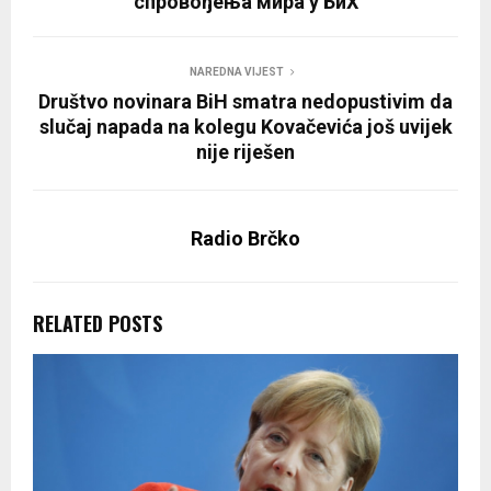
спровођења мира у БиХ
NAREDNA VIJEST
Društvo novinara BiH smatra nedopustivim da
slučaj napada na kolegu Kovačevića još uvijek
nije riješen
Radio Brčko
RELATED POSTS