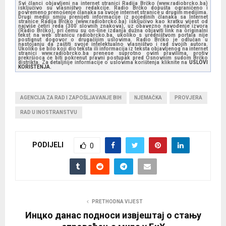
Svi članci objavljeni na internet stranici Radija Brčko (www.radiobrcko.ba)
isključivo su vlasništvo redakcije. Radio Brčko dopušta ograničeno i
povremeno prenošenje članaka sa svoje internet stranice u drugim medijima.
Drugi mediji smiju prenijeti informacije iz pojedinih članaka sa Internet
stranice Radija Brčko (www.radiobrcko.ba) isključivo kao kratku vijest od
najviše četiri reda (300 slovnih znakova), uz obavezno navođenje izvora
(Radio Brčko), pri čemu su on-line izdanja dužna objaviti link na originalni
tekst na web stranicu radiobrcko.ba, ukoliko s uredništvom portala nije
postignut dogovor o drugačijim uslovima. Radio Brčko je odlučan u
nastojanju da zaštiti svoje intelektualno vlasništvo i rad svojih autora.
Ukoliko se bilo koji dio teksta ili informacija iz teksta objavljenog na internet
stranici www.radiobrcko.ba prenese suprotno ovim pravilima, protiv
prekršioca će biti pokrenut pravni postupak pred Osnovnim sudom Brčko
distrikta. Za detaljnije informacije o uslovima korištenja kliknite na
USLOVI
KORIŠTENJA.
AGENCIJA ZA RAD I ZAPOŠLJAVANJE BIH
NJEMAČKA
PROVJERA
RAD U INOSTRANSTVU
PODIJELI
0
PRETHODNA VIJEST
Инцко данас подноси извјештај о стању