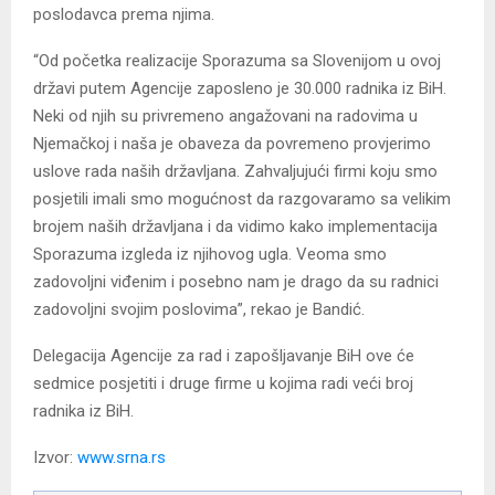
poslodavca prema njima.
“Od početka realizacije Sporazuma sa Slovenijom u ovoj
državi putem Agencije zaposleno je 30.000 radnika iz BiH.
Neki od njih su privremeno angažovani na radovima u
Njemačkoj i naša je obaveza da povremeno provjerimo
uslove rada naših državljana. Zahvaljujući firmi koju smo
posjetili imali smo mogućnost da razgovaramo sa velikim
brojem naših državljana i da vidimo kako implementacija
Sporazuma izgleda iz njihovog ugla. Veoma smo
zadovoljni viđenim i posebno nam je drago da su radnici
zadovoljni svojim poslovima”, rekao je Bandić.
Delegacija Agencije za rad i zapošljavanje BiH ove će
sedmice posjetiti i druge firme u kojima radi veći broj
radnika iz BiH.
Izvor:
www.srna.rs