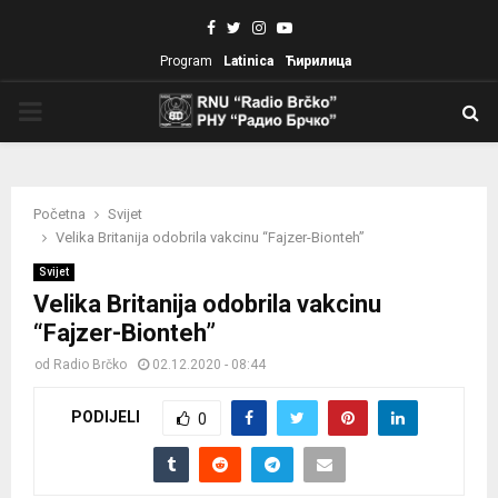
Facebook
Twitter
Instagram
Youtube
Program
Latinica
Ћирилица
PRIMARY
MENU
Početna
Svijet
Velika Britanija odobrila vakcinu “Fajzer-Bionteh”
Svijet
Velika Britanija odobrila vakcinu
“Fajzer-Bionteh”
od
Radio Brčko
02.12.2020 - 08:44
PODIJELI
0