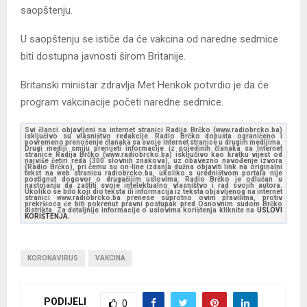
saopštenju.
U saopštenju se ističe da će vakcina od naredne sedmice
biti dostupna javnosti širom Britanije.
Britanski ministar zdravlja Met Henkok potvrdio je da će
program vakcinacije početi naredne sedmice.
Svi članci objavljeni na internet stranici Radija Brčko (www.radiobrcko.ba)
isključivo su vlasništvo redakcije. Radio Brčko dopušta ograničeno i
povremeno prenošenje članaka sa svoje internet stranice u drugim medijima.
Drugi mediji smiju prenijeti informacije iz pojedinih članaka sa Internet
stranice Radija Brčko (www.radiobrcko.ba) isključivo kao kratku vijest od
najviše četiri reda (300 slovnih znakova), uz obavezno navođenje izvora
(Radio Brčko), pri čemu su on-line izdanja dužna objaviti link na originalni
tekst na web stranicu radiobrcko.ba, ukoliko s uredništvom portala nije
postignut dogovor o drugačijim uslovima. Radio Brčko je odlučan u
nastojanju da zaštiti svoje intelektualno vlasništvo i rad svojih autora.
Ukoliko se bilo koji dio teksta ili informacija iz teksta objavljenog na internet
stranici www.radiobrcko.ba prenese suprotno ovim pravilima, protiv
prekršioca će biti pokrenut pravni postupak pred Osnovnim sudom Brčko
distrikta. Za detaljnije informacije o uslovima korištenja kliknite na
USLOVI
KORIŠTENJA.
KORONAVIRUS
VAKCINA
PODIJELI
0