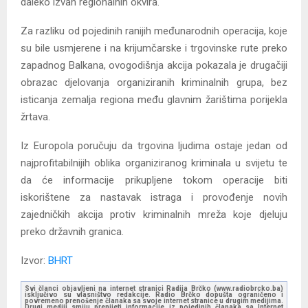
daleko izvan regionalnih okvira.
Za razliku od pojedinih ranijih međunarodnih operacija, koje
su bile usmjerene i na krijumčarske i trgovinske rute preko
zapadnog Balkana, ovogodišnja akcija pokazala je drugačiji
obrazac djelovanja organiziranih kriminalnih grupa, bez
isticanja zemalja regiona među glavnim žarištima porijekla
žrtava.
Iz Europola poručuju da trgovina ljudima ostaje jedan od
najprofitabilnijih oblika organiziranog kriminala u svijetu te
da će informacije prikupljene tokom operacije biti
iskorištene za nastavak istraga i provođenje novih
zajedničkih akcija protiv kriminalnih mreža koje djeluju
preko državnih granica.
Izvor:
BHRT
Svi članci objavljeni na internet stranici Radija Brčko (www.radiobrcko.ba)
isključivo su vlasništvo redakcije. Radio Brčko dopušta ograničeno i
povremeno prenošenje članaka sa svoje internet stranice u drugim medijima.
Drugi mediji smiju prenijeti informacije iz pojedinih članaka sa Internet