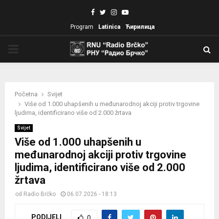
Facebook
Twitter
Instagram
Youtube
Program
Latinica
Ћирилица
PRIMARY
MENU
Početna
Svijet
Više od 1.000 uhapšenih u međunarodnoj akciji protiv trgovine
ljudima, identificirano više od 2.000 žrtava
Svijet
Više od 1.000 uhapšenih u
međunarodnoj akciji protiv trgovine
ljudima, identificirano više od 2.000
žrtava
od
Radio Brčko
06.07.2026 - 18:13
PODIJELI
0