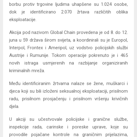
borbu protiv trgovine ljudima uhapšene su 1.024 osobe,
dok je identificirano 2.070 žrtava različitih oblika
eksploatacije.
Akcija pod nazivom Global Chain provedena je od 8. do 12.
juna u 59 država širom svijeta, a koordinirali su je Europol,
Interpol, Frontex i Ameripol, uz vodstvo policijskih službi
Austrije i Rumunije. Tokom operacije pokrenuto je i 465
novih istraga usmjerenih na razbijanje organiziranih
kriminalnih mreža.
Među identificiranim žrtvama nalaze se žene, muškarci i
djeca koji su bili izloženi seksualnoj eksploataciji, prisilnom
radu, prisilnom prosjačenju i prisilnom vršenju krivičnih
djela.
U akciji su učestvovale policijske i granične službe,
inspekcije rada, carinske i poreske uprave, koje su
provodile pojačane kontrole na graničnim prijelazima,