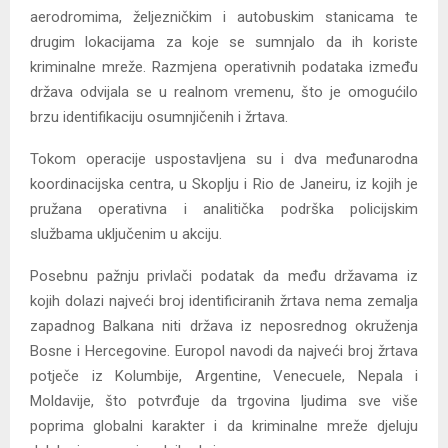
aerodromima, željezničkim i autobuskim stanicama te
drugim lokacijama za koje se sumnjalo da ih koriste
kriminalne mreže. Razmjena operativnih podataka između
država odvijala se u realnom vremenu, što je omogućilo
brzu identifikaciju osumnjičenih i žrtava.
Tokom operacije uspostavljena su i dva međunarodna
koordinacijska centra, u Skoplju i Rio de Janeiru, iz kojih je
pružana operativna i analitička podrška policijskim
službama uključenim u akciju.
Posebnu pažnju privlači podatak da među državama iz
kojih dolazi najveći broj identificiranih žrtava nema zemalja
zapadnog Balkana niti država iz neposrednog okruženja
Bosne i Hercegovine. Europol navodi da najveći broj žrtava
potječe iz Kolumbije, Argentine, Venecuele, Nepala i
Moldavije, što potvrđuje da trgovina ljudima sve više
poprima globalni karakter i da kriminalne mreže djeluju