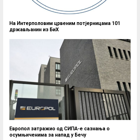
На Интерполовим црвеним потјерницама 101
држављанин из БиХ
Европол затражио од СИПА-е сазнања о
осумњиченима за напад у Бечу