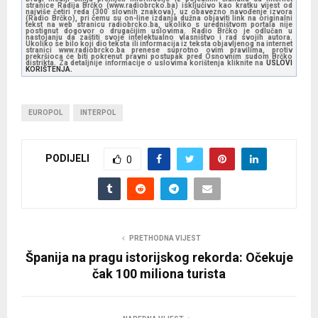
stranice Radija Brčko (www.radiobrcko.ba) isključivo kao kratku vijest od
najviše četiri reda (300 slovnih znakova), uz obavezno navođenje izvora
(Radio Brčko), pri čemu su on-line izdanja dužna objaviti link na originalni
tekst na web stranicu radiobrcko.ba, ukoliko s uredništvom portala nije
postignut dogovor o drugačijim uslovima. Radio Brčko je odlučan u
nastojanju da zaštiti svoje intelektualno vlasništvo i rad svojih autora.
Ukoliko se bilo koji dio teksta ili informacija iz teksta objavljenog na internet
stranici www.radiobrcko.ba prenese suprotno ovim pravilima, protiv
prekršioca će biti pokrenut pravni postupak pred Osnovnim sudom Brčko
distrikta. Za detaljnije informacije o uslovima korištenja kliknite na
USLOVI
KORIŠTENJA.
EUROPOL
INTERPOL
PODIJELI
0
PRETHODNA VIJEST
Španija na pragu istorijskog rekorda: Očekuje
čak 100 miliona turista