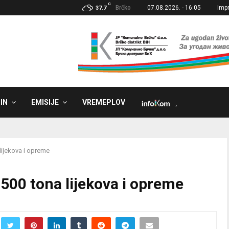
C
Brčko
07.08.2026. - 16:05
Imp
37.7
IN
EMISIJE
VREMEPLOV
˼
 lijekova i opreme
 500 tona lijekova i opreme