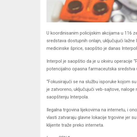
U koordinisanim policijskim akcijama u 116 z
sredstava dostupnih onlajn, uključujući lažne li
medicinske šprice, saopštio je danas Interpol
Interpol je saopštio da je u okviru operacije 
potencijalno opasna farmaceutska sredstva u 
“Fokusirajući se na službu isporuke kojom su
je zatvoreno, uključujući veb-sajtove, naloge
saopštenju Interpola.
Ilegalna trgovina lijekovima na internetu, i on
vlasti zatvaraju glavne lokacije trgovine jer 
klijente traže preko interneta.