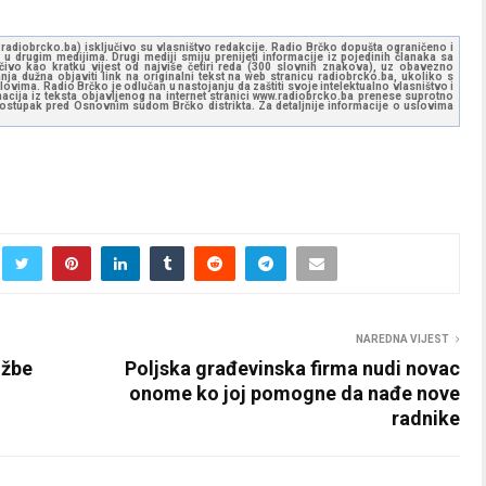
ww.radiobrcko.ba) isključivo su vlasništvo redakcije. Radio Brčko dopušta ograničeno i
u drugim medijima. Drugi mediji smiju prenijeti informacije iz pojedinih članaka sa
učivo kao kratku vijest od najviše četiri reda (300 slovnih znakova), uz obavezno
ja dužna objaviti link na originalni tekst na web stranicu radiobrcko.ba, ukoliko s
ovima. Radio Brčko je odlučan u nastojanju da zaštiti svoje intelektualno vlasništvo i
ormacija iz teksta objavljenog na internet stranici www.radiobrcko.ba prenese suprotno
 postupak pred Osnovnim sudom Brčko distrikta. Za detaljnije informacije o uslovima
NAREDNA VIJEST
užbe
Poljska građevinska firma nudi novac
onome ko joj pomogne da nađe nove
radnike