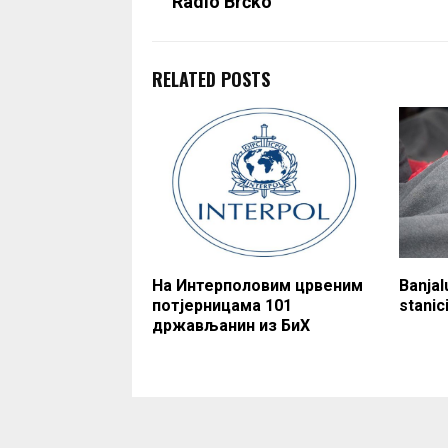
Radio Brčko
RELATED POSTS
На Интерполовим црвеним
Banjal
потјерницама 101
stanic
држављанин из БиХ