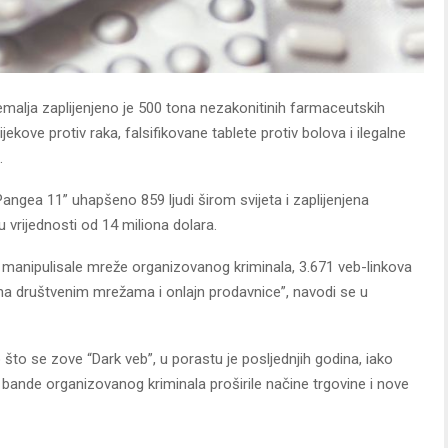
emalja zaplijenjeno je 500 tona nezakonitinih farmaceutskih
jekove protiv raka, falsifikovane tablete protiv bolova i ilegalne
.
“Pangea 11” uhapšeno 859 ljudi širom svijeta i zaplijenjena
vrijednosti od 14 miliona dolara.
 manipulisale mreže organizovanog kriminala, 3.671 veb-linkova
 na društvenim mrežama i onlajn prodavnice”, navodi se u
o što se zove “Dark veb”, u porastu je posljednjih godina, iako
su bande organizovanog kriminala proširile načine trgovine i nove