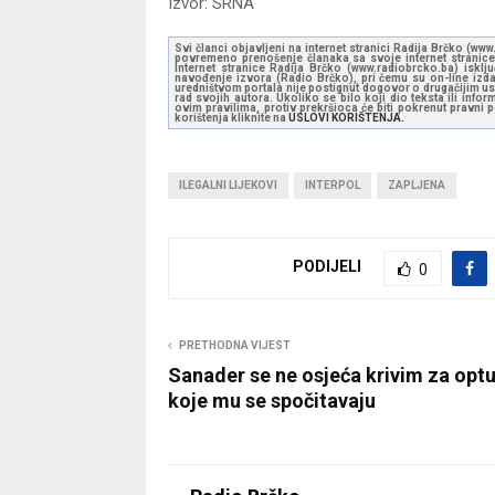
Izvor: SRNA
Svi članci objavljeni na internet stranici Radija Brčko (w
povremeno prenošenje članaka sa svoje internet stranice 
Internet stranice Radija Brčko (www.radiobrcko.ba) isklj
navođenje izvora (Radio Brčko), pri čemu su on-line izdan
uredništvom portala nije postignut dogovor o drugačijim usl
rad svojih autora. Ukoliko se bilo koji dio teksta ili inf
ovim pravilima, protiv prekršioca će biti pokrenut pravni
korištenja kliknite na
USLOVI KORIŠTENJA.
ILEGALNI LIJEKOVI
INTERPOL
ZAPLJENA
PODIJELI
0
PRETHODNA VIJEST
Sanader se ne osjeća krivim za opt
koje mu se spočitavaju