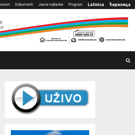
Latinica
Ћирилица
resum
Dokumenti
Javne nabavke
Program