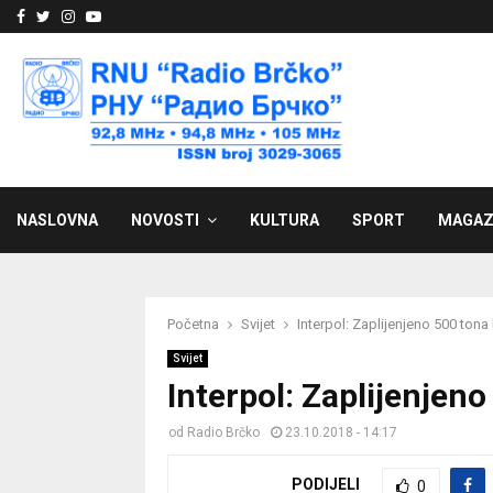
Facebook
Twitter
Instagram
Youtube
NASLOVNA
NOVOSTI
KULTURA
SPORT
MAGAZ
Početna
Svijet
Interpol: Zaplijenjeno 500 tona
Svijet
Interpol: Zaplijenjeno
od
Radio Brčko
23.10.2018 - 14:17
PODIJELI
0