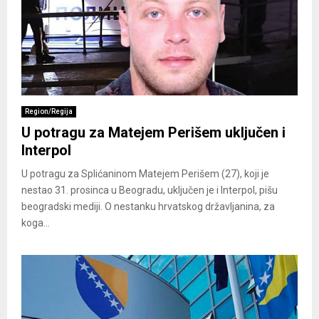
Region/Regija
U potragu za Matejem Perišem uključen i
Interpol
U potragu za Splićaninom Matejem Perišem (27), koji je
nestao 31. prosinca u Beogradu, uključen je i Interpol, pišu
beogradski mediji. O nestanku hrvatskog državljanina, za
koga...