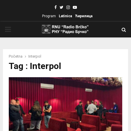
Facebook
Twitter
Instagram
Youtube
Program
Latinica
Ћирилица
PRIMARY
MENU
Početna
Interpol
Tag : Interpol