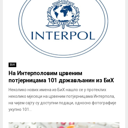
BiH
На Интерполовим црвеним
потјерницама 101 држављанин из БиХ
Неколико нових имена из БиХ нашло се у протеклих
неколико мјесеци на црвеним потјерницама Интерпола,
на чијем сајту су доступни подаци, односно фотографије
укупно 101...