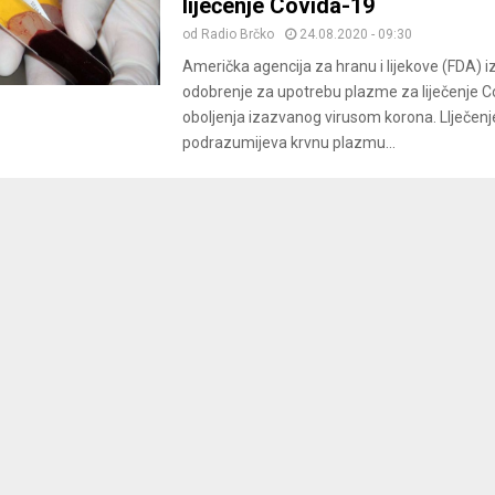
liječenje Covida-19
od
Radio Brčko
24.08.2020 - 09:30
Američka agencija za hranu i lijekove (FDA) iz
odobrenje za upotrebu plazme za liječenje C
oboljenja izazvanog virusom korona. LIječenj
podrazumijeva krvnu plazmu...