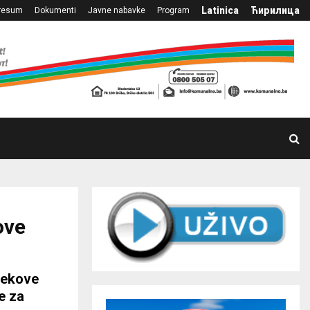
Latinica
Ћирилица
resum
Dokumenti
Javne nabavke
Program
ove
ijekove
e za