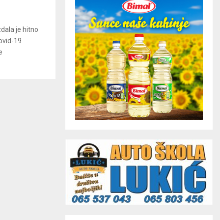
dala je hitno
ovid-19
e