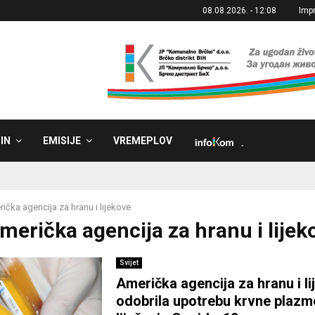
08.08.2026. - 12:08
Imp
IN
EMISIJE
VREMEPLOV
˼
ička agencija za hranu i lijekove
Američka agencija za hranu i lijek
Svijet
Američka agencija za hranu i l
odobrila upotrebu krvne plazm