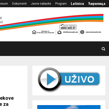
Latinica
Ћирилица
resum
Dokumenti
Javne nabavke
Program
ijekove
e za