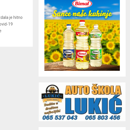
dala je hitno
ovid-19
e