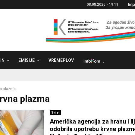
08.08.2026. - 19:11
Imp
IN
EMISIJE
VREMEPLOV
˼
a plazma
Krvna plazma
Svijet
Američka agencija za hranu i l
odobrila upotrebu krvne plazm