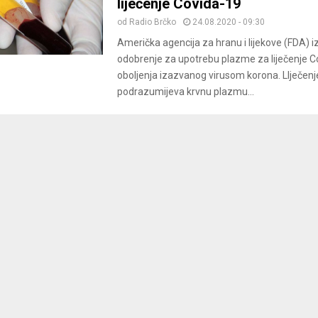
liječenje Covida-19
od
Radio Brčko
24.08.2020 - 09:30
Američka agencija za hranu i lijekove (FDA) iz
odobrenje za upotrebu plazme za liječenje C
oboljenja izazvanog virusom korona. LIječenj
podrazumijeva krvnu plazmu...