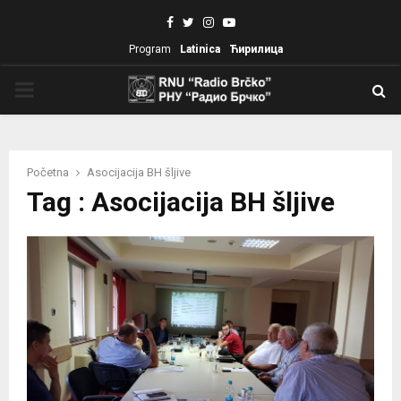
Facebook
Twitter
Instagram
Youtube
Program
Latinica
Ћирилица
PRIMARY
MENU
Početna
Asocijacija BH šljive
Tag : Asocijacija BH šljive