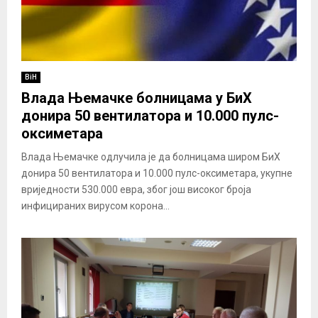
BiH
Влада Њемачке болницама у БиХ
донира 50 вентилатора и 10.000 пулс-
оксиметара
Влада Њемачке одлучила је да болницама широм БиХ
донира 50 вентилатора и 10.000 пулс-оксиметара, укупне
вриједности 530.000 евра, због још високог броја
инфицираних вирусом корона...