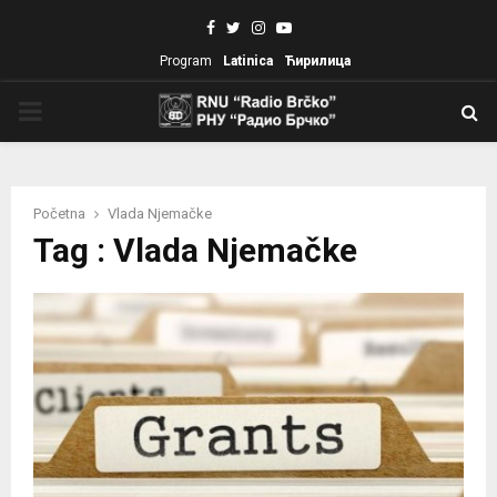
Facebook
Twitter
Instagram
Youtube
Program
Latinica
Ћирилица
PRIMARY
MENU
Početna
Vlada Njemačke
Tag : Vlada Njemačke