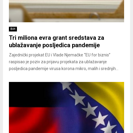
BiH
Tri miliona evra grant sredstava za
ublažavanje posljedica pandemije
Zajednički projekat EU i Vlade Njemačke “EU for biznis”
raspisao je poziv za prijavu projekata za ublažavanje
posljedica pandemije virusa korona mikro, malih i srednjih...