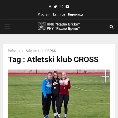
Facebook
Twitter
Instagram
Youtube
Program
Latinica
Ћирилица
PRIMARY
MENU
Početna
Atletski klub CROSS
Tag : Atletski klub CROSS