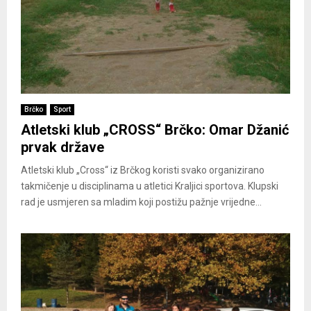
Brčko
Sport
Atletski klub „CROSS“ Brčko: Omar Džanić
prvak države
Atletski klub „Cross“ iz Brčkog koristi svako organizirano
takmičenje u disciplinama u atletici Kraljici sportova. Klupski
rad je usmjeren sa mladim koji postižu pažnje vrijedne...