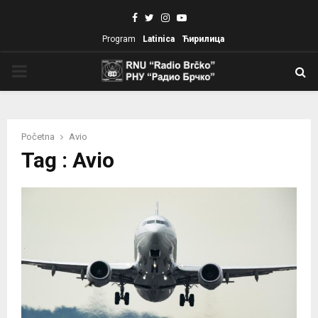
Facebook
Twitter
Instagram
Youtube
Program
Latinica
Ћирилица
PRIMARY
MENU
Početna
Avio
Tag : Avio