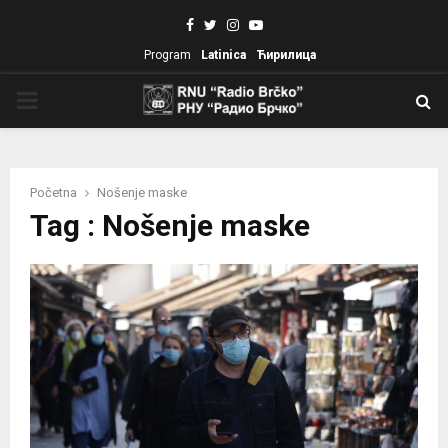
Facebook
Twitter
Instagram
Youtube
Program
Latinica
Ћирилица
PRIMARY
MENU
Početna
Nošenje maske
Tag : Nošenje maske