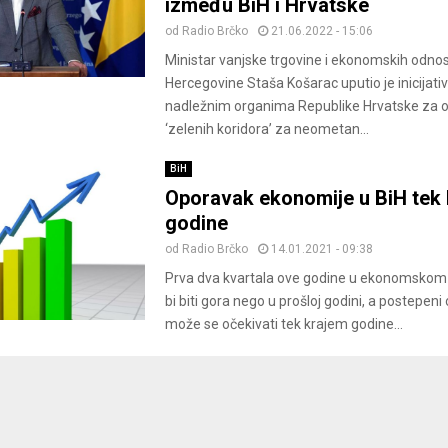
između BiH i Hrvatske
od
Radio Brčko
21.06.2022 - 15:06
Ministar vanjske trgovine i ekonomskih odno
Hercegovine Staša Košarac uputio je inicijat
nadležnim organima Republike Hrvatske za o
‘zelenih koridora’ za neometan...
BiH
Oporavak ekonomije u BiH tek
godine
od
Radio Brčko
14.01.2021 - 09:38
Prva dva kvartala ove godine u ekonomskom
bi biti gora nego u prošloj godini, a postepen
može se očekivati tek krajem godine...