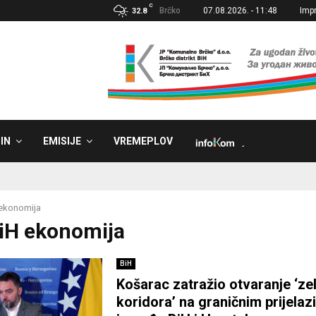
C
Brčko
07.08.2026. - 11:48
Imp
32.8
IN
EMISIJE
VREMEPLOV
˼
ekonomija
BiH ekonomija
BiH
Košarac zatražio otvaranje ‘ze
koridora’ na graničnim prijela