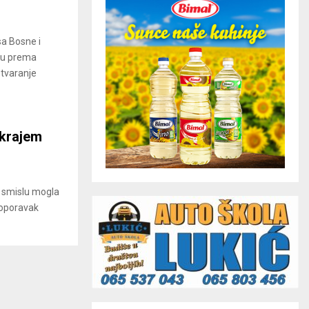
sa Bosne i
ivu prema
tvaranje
 krajem
 smislu mogla
i oporavak