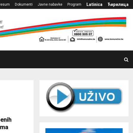
Latinica
Ћирилица
resum
Dokumenti
Javne nabavke
Program
lenih
zima