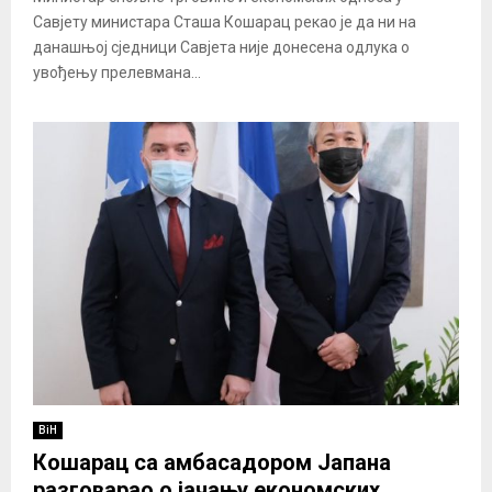
Савјету министара Сташа Кошарац рекао је да ни на
данашњој сједници Савјета није донесена одлука о
увођењу прелевмана...
BiH
Кошарац са амбасадором Јапана
разговарао о јачању економских