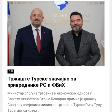
BiH
Тржиште Турске значајно за
привреднике РС и ФБиХ
Министар спољне трговине и економских односа у
Савјету министара Сташа Кошарац примио је данас у
Сарајеву замјеника министра трговине Турске Ризу Туну
Турагаја, са којим...