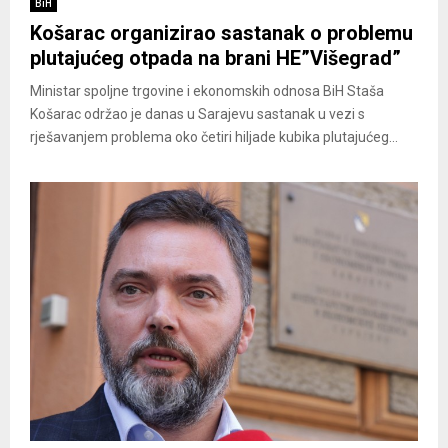
BiH
Košarac organizirao sastanak o problemu
plutajućeg otpada na brani HE”Višegrad”
Ministar spoljne trgovine i ekonomskih odnosa BiH Staša
Košarac održao je danas u Sarajevu sastanak u vezi s
rješavanjem problema oko četiri hiljade kubika plutajućeg...