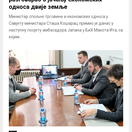
односа двије земље
Министар спољне трговине и економских односа у
Савјету министара Сташа Кошарац примио је данас у
наступну посјету амбасадора Јапана у БиХ Макота Ита, са
којим...