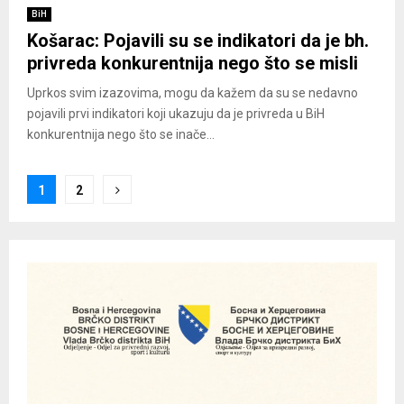
BiH
Košarac: Pojavili su se indikatori da je bh.
privreda konkurentnija nego što se misli
Uprkos svim izazovima, mogu da kažem da su se nedavno
pojavili prvi indikatori koji ukazuju da je privreda u BiH
konkurentnija nego što se inače...
Posts
1
2
pagination