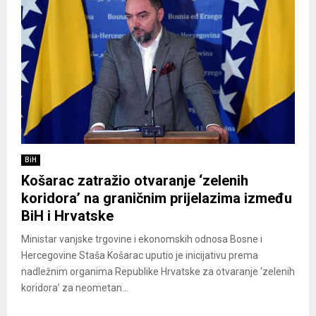
BiH
Košarac zatražio otvaranje ‘zelenih
koridora’ na graničnim prijelazima između
BiH i Hrvatske
Ministar vanjske trgovine i ekonomskih odnosa Bosne i
Hercegovine Staša Košarac uputio je inicijativu prema
nadležnim organima Republike Hrvatske za otvaranje ‘zelenih
koridora’ za neometan...