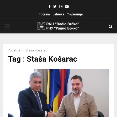
Facebook
Twitter
Instagram
Youtube
Program
Latinica
Ћирилица
PRIMARY
MENU
Početna
Staša Košarac
Tag : Staša Košarac