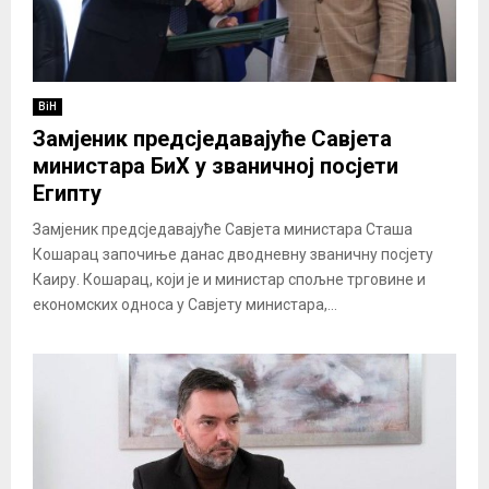
BiH
Замјеник предсједавајуће Савјета
министара БиХ у званичној посјети
Египту
Замјеник предсједавајуће Савјета министара Сташа
Кошарац започиње данас дводневну званичну посјету
Каиру. Кошарац, који је и министар спољне трговине и
економских односа у Савјету министара,...