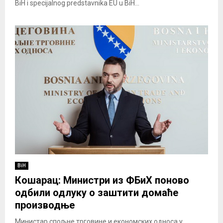
BiH i specijalnog predstavnika EU u BiH...
BiH
Кошарац: Министри из ФБиХ поново
одбили одлуку о заштити домаће
производње
Министар спољне трговине и економских односа у