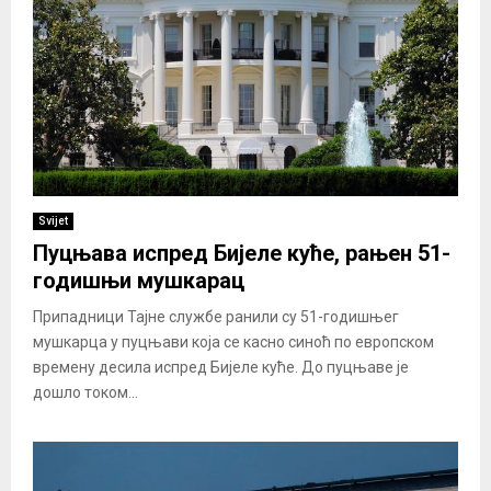
Svijet
Пуцњава испред Бијеле куће, рањен 51-
годишњи мушкарац
Припадници Тајне службе ранили су 51-годишњег
мушкарца у пуцњави која се касно синоћ по европском
времену десила испред Бијеле куће. До пуцњаве је
дошло током...