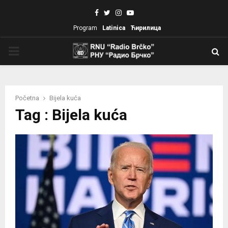
Facebook
Twitter
Instagram
Youtube
Program
Latinica
Ћирилица
PRIMARY
MENU
Početna
Bijela kuća
Tag : Bijela kuća