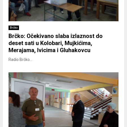
Brčko
Brčko: Očekivano slaba izlaznost do
deset sati u Kolobari, Mujkićima,
Merajama, Ivicima i Gluhakovcu
Radio Brčko...