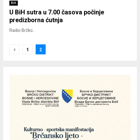
BiH
U BiH sutra u 7.00 časova počinje
predizborna ćutnja
Radio Brčko...
Posts
1
2
pagination