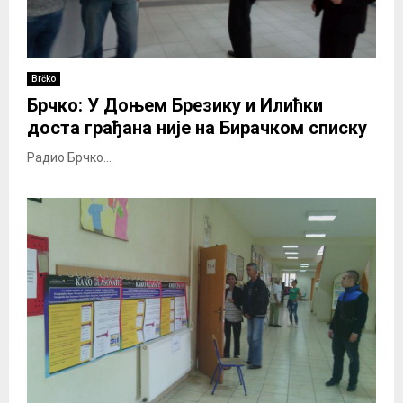
Brčko
Брчко: У Доњем Брезику и Илићки
доста грађана није на Бирачком списку
Радио Брчко...