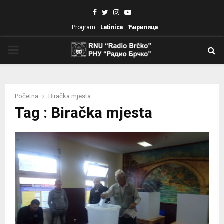
Facebook
Twitter
Instagram
Youtube
Program
Latinica
Ћирилица
PRIMARY
MENU
Početna
Biračka mjesta
Tag : Biračka mjesta