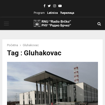
Facebook
Twitter
Instagram
Youtube
Program
Latinica
Ћирилица
PRIMARY
MENU
Početna
Gluhakovac
Tag : Gluhakovac