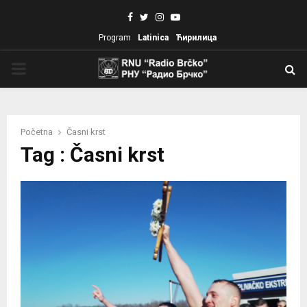
Facebook
Twitter
Instagram
Youtube
Program
Latinica
Ћирилица
PRIMARY
MENU
Početna
Časni krst
Tag : Časni krst