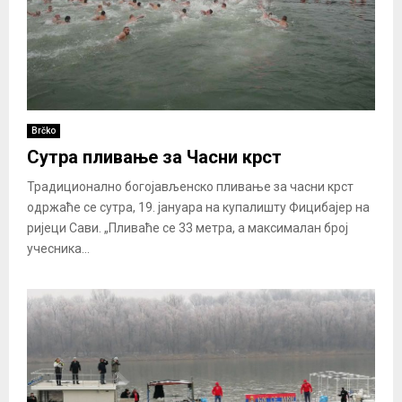
Brčko
Сутра пливање за Часни крст
Традиционално богојављенско пливање за часни крст
одржаће се сутра, 19. јануара на купалишту Фицибајер на
ријеци Сави. „Пливаће се 33 метра, а максималан број
учесника...