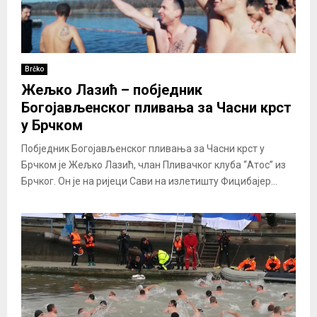
Brčko
Жељко Лазић – побједник
Богојављенског пливања за Часни крст
у Брчком
Побједник Богојављенског пливања за Часни крст у
Брчком је Жељко Лазић, члан Пливачког клуба “Атос” из
Брчког. Он је на ријеци Сави на излетишту Фицибајер...