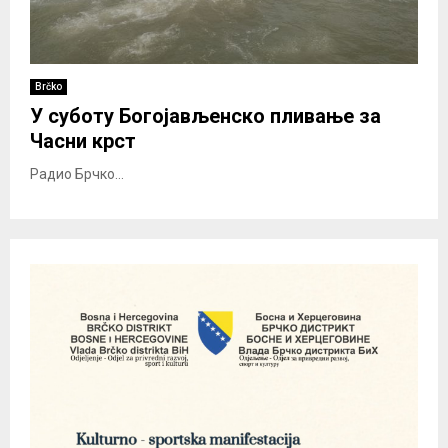
Brčko
У суботу Богојављенско пливање за
Часни крст
Радио Брчко...