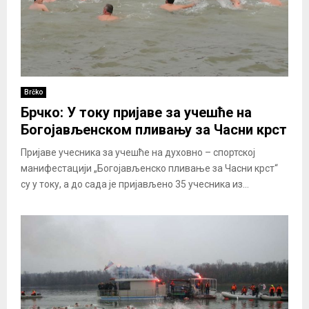
Brčko
Брчко: У току пријаве за учешће на
Богојављенском пливању за Часни крст
Пријаве учесника за учешће на духовно – спортској
манифестацији „Богојављенско пливање за Часни крст“
су у току, а до сада је пријављено 35 учесника из...