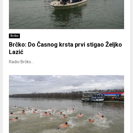
Brčko
Brčko: Do Časnog krsta prvi stigao Željko
Lazić
Radio Brčko...