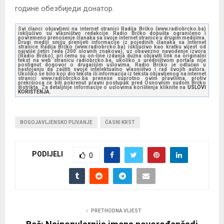
године обезбиједи донатор.
Svi članci objavljeni na internet stranici Radija Brčko (www.radiobrcko.ba)
isključivo su vlasništvo redakcije. Radio Brčko dopušta ograničeno i
povremeno prenošenje članaka sa svoje internet stranice u drugim medijima.
Drugi mediji smiju prenijeti informacije iz pojedinih članaka sa Internet
stranice Radija Brčko (www.radiobrcko.ba) isključivo kao kratku vijest od
najviše četiri reda (300 slovnih znakova), uz obavezno navođenje izvora
(Radio Brčko), pri čemu su on-line izdanja dužna objaviti link na originalni
tekst na web stranicu radiobrcko.ba, ukoliko s uredništvom portala nije
postignut dogovor o drugačijim uslovima. Radio Brčko je odlučan u
nastojanju da zaštiti svoje intelektualno vlasništvo i rad svojih autora.
Ukoliko se bilo koji dio teksta ili informacija iz teksta objavljenog na internet
stranici www.radiobrcko.ba prenese suprotno ovim pravilima, protiv
prekršioca će biti pokrenut pravni postupak pred Osnovnim sudom Brčko
distrikta. Za detaljnije informacije o uslovima korištenja kliknite na
USLOVI
KORIŠTENJA.
BOGOJAVLJENSKO PLIVANJE
ČASNI KRST
PODIJELI
0
PRETHODNA VIJEST