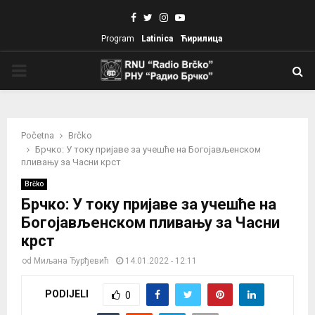
Facebook
Twitter
Instagram
Youtube
Program
Latinica
Ћирилица
PRIMARY
MENU
Početna
Brčko
Брчко: У току пријаве за учешће на Богојављенском
пливању за Часни крст
Brčko
Брчко: У току пријаве за учешће на
Богојављенском пливању за Часни
крст
od
Миљана Ђурђевић
14.01.2022 - 12:11
PODIJELI
0