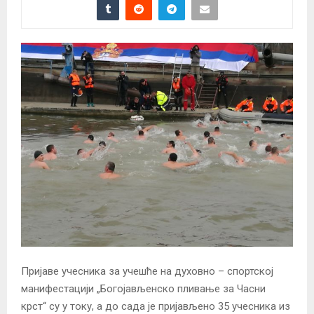
Пријаве учесника за учешће на духовно – спортској
манифестацији „Богојављенско пливање за Часни
крст“ су у току, а до сада је пријављено 35 учесника из