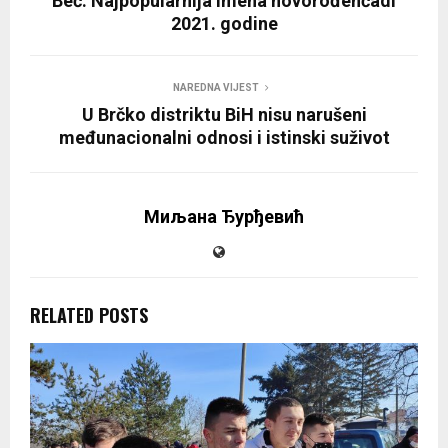
Beč: Najpopularnija imena novorođenčadi
2021. godine
NAREDNA VIJEST
U Brčko distriktu BiH nisu narušeni
međunacionalni odnosi i istinski suživot
Миљана Ђурђевић
RELATED POSTS