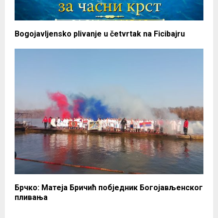
Bogojavljensko plivanje u četvrtak na Ficibajru
Брчко: Матеја Бричић побједник Богојављенског
пливања