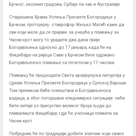
Брчког, околних градова, Србије па чак и Аустралије.
Старјешина Храма Успења Пресвете Богородице у
Брчком, протојереј- ставрофор Жељко Матић каже да
сви који желе да се пријаве за учешће у пливању за
Часни крст могу то урадити два дана прије
Богојављења односно до 17 јануара, када ће на
Фицибајру на ријеци Сави у Брчком бити одржано
Богојављенско пливање са почетком у 11 часова.
Пливању ће предходити Света архијерејска литургија у
Цркви Успења Пресвете Богородице у Српској Вароши.
Том приликом биће освештана и Богојављенска
водица, а због погоршане епидемијске ситуације неће
бити литије уз присуство великог броја људи до
пливалишта Фицибајер гдје ће учесници пливати за
Часни крст.
Побједник ће по традицији добити златник који сваке