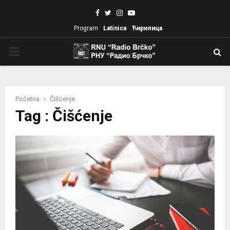
Facebook
Twitter
Instagram
Youtube
Program
Latinica
Ћирилица
PRIMARY
MENU
Početna
Čišćenje
Tag : Čišćenje