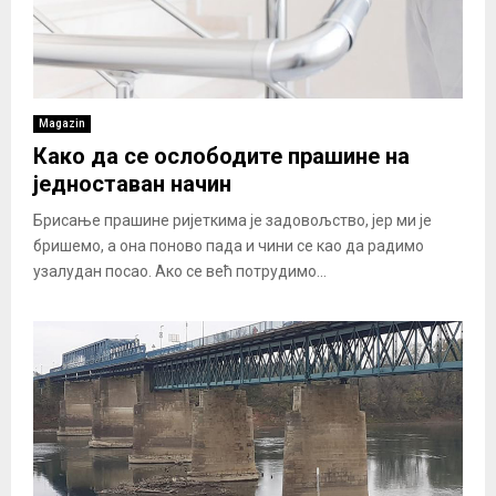
Magazin
Како да се ослободите прашине на
једноставан начин
Брисање прашине ријеткима је задовољство, јер ми је
бришемо, а она поново пада и чини се као да радимо
узалудан посао. Ако се већ потрудимо...