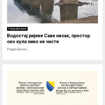
Fotografija dana
Водостај ријеке Саве низак, простор
око кула нико не чисти
Радио Брчко...