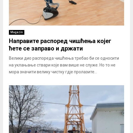
Magazin
Направите распоред чишћења којег
ћете се заправо и држати
Велики дио распореда чишћења требао би се односити
на уклањање ствари које вам више не служе. Но то не
мора значити велику чистку гдје пролазите...