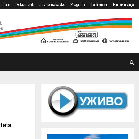
Latinica
Ћирилица
resum
Dokumenti
Javne nabavke
Program
teta