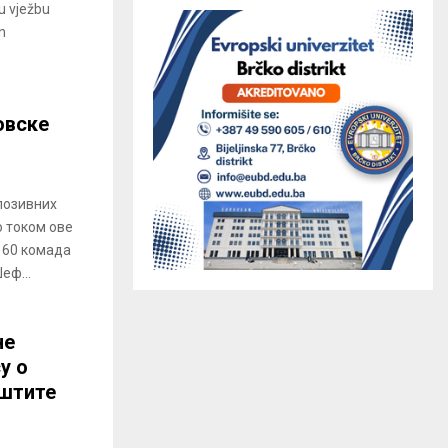
ku vježbu
n
овске
лозивних
о током ове
 60 комада
еф...
не
у о
аштите