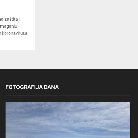
a zaštita i
pomaganju
m koronavirusa.
FOTOGRAFIJA DANA