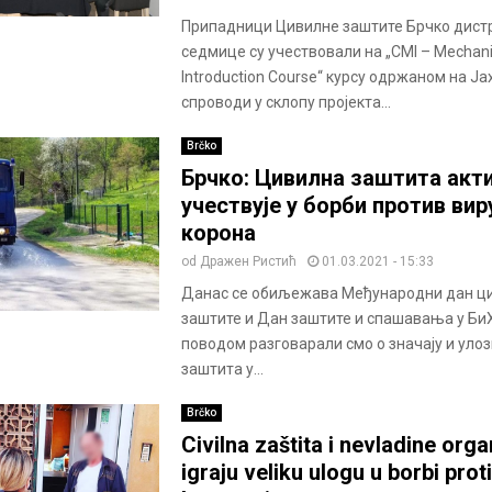
Припадници Цивилне заштите Брчко дист
седмице су учествовали на „CMI – Mechan
Introduction Course“ курсу одржаном на Ја
спроводи у склопу пројекта...
Brčko
Брчко: Цивилна заштита акт
учествује у борби против вир
корона
od
Дражен Ристић
01.03.2021 - 15:33
Данас се обиљежава Међународни дан ц
заштите и Дан заштите и спашавања у БиХ
поводом разговарали смо о значају и уло
заштита у...
Brčko
Civilna zaštita i nevladine orga
igraju veliku ulogu u borbi prot