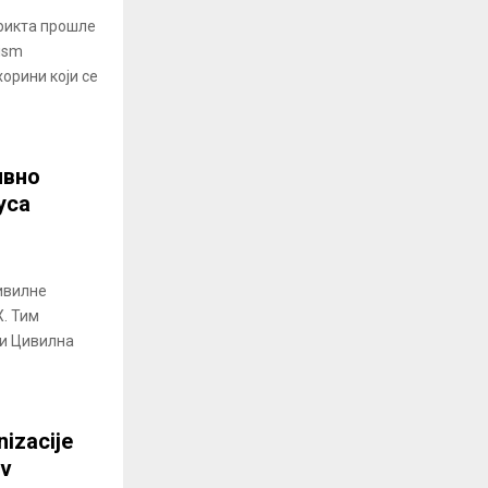
рикта прошле
ism
хорини који се
ивно
уса
ивилне
. Тим
зи Цивилна
nizacije
iv