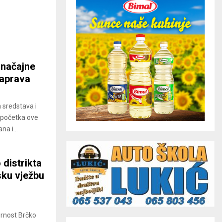
značajne
naprava
 sredstava i
d početka ove
na i...
 distrikta
sku vježbu
gurnost Brčko