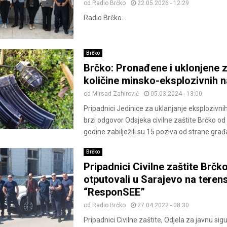
od
Radio Brčko
22.05.2026 - 12:29
Radio Brčko...
Brčko
Brčko: Pronađene i uklonjene 
količine minsko-eksplozivnih 
od
Mirsad Zahirović
05.03.2024 - 13:00
Pripadnici Jedinice za uklanjanje eksplozivnih
brzi odgovor Odsjeka civilne zaštite Brčko o
godine zabilježili su 15 poziva od strane građa
Brčko
Pripadnici Civilne zaštite Brčko
otputovali u Sarajevo na teren
“ResponSEE”
od
Radio Brčko
27.04.2022 - 08:30
Pripadnici Civilne zaštite, Odjela za javnu si