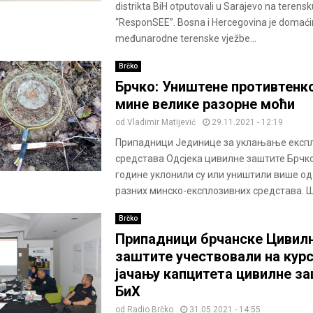
distrikta BiH otputovali u Sarajevo na terens
“ResponSEE”. Bosna i Hercegovina je domaći
međunarodne terenske vježbe...
Brčko
Брчко: Уништене противтенк
мине велике разорне моћи
od
Vladimir Matijević
29.11.2021 - 12:19
Припадници Јединице за уклањање експ
средстава Одсјека цивилне заштите Брчк
године уклонили су или уништили више од
разних минско-експлозивних средстава. Ш
Brčko
Припадници брчанске Цивил
заштите учествовали на курс
јачању капцитета цивилне з
БиХ
od
Radio Brčko
31.05.2021 - 14:55