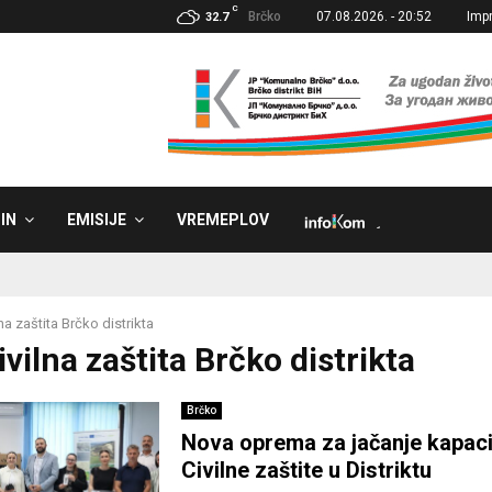
C
Brčko
07.08.2026. - 20:52
Imp
32.7
IN
EMISIJE
VREMEPLOV
˼
lna zaštita Brčko distrikta
ivilna zaštita Brčko distrikta
Brčko
Nova oprema za jačanje kapaci
Civilne zaštite u Distriktu