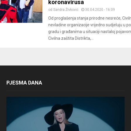
koronavirusa
od
Sandra Živković
30.04.2020 - 16:09
Od proglašenja stanja prirodne nesreće, Civiln
nevladine organizacije vrijedno sudjeluju u 
gradu i građanima u situaciji nastaloj pojavo
Civilna zaštita Distrikta,...
PJESMA DANA