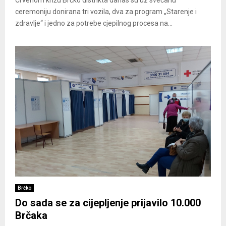
Crvenom križu Brčko distrikta danas su uz svečanu
ceremoniju donirana tri vozila, dva za program „Starenje i
zdravlje“ i jedno za potrebe cjepilnog procesa na...
Brčko
Do sada se za cijepljenje prijavilo 10.000
Brčaka