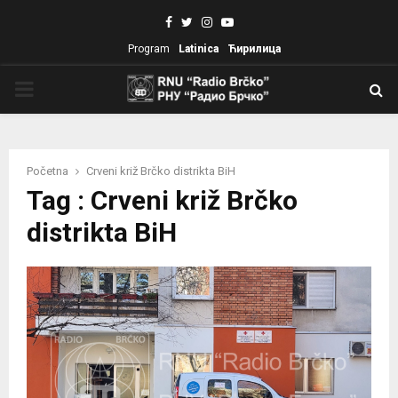
Facebook
Twitter
Instagram
Youtube
Program
Latinica
Ћирилица
PRIMARY
MENU
Početna
Crveni križ Brčko distrikta BiH
Tag : Crveni križ Brčko
distrikta BiH