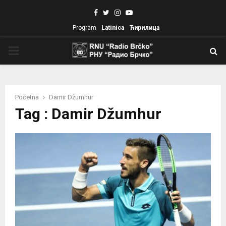
Facebook
Twitter
Instagram
Youtube
Program
Latinica
Ћирилица
PRIMARY
MENU
Početna
Damir Džumhur
Tag : Damir Džumhur