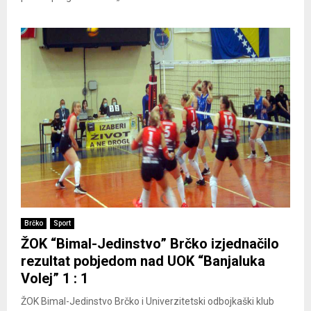
Brčko
Sport
ŽOK “Bimal-Jedinstvo” Brčko izjednačilo
rezultat pobjedom nad UOK “Banjaluka
Volej” 1 : 1
ŽOK Bimal-Jedinstvo Brčko i Univerzitetski odbojkaški klub