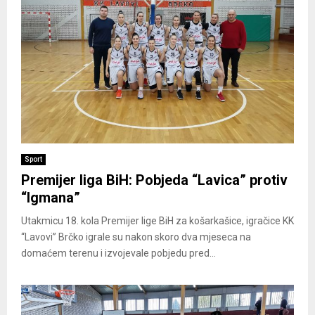
Sport
Premijer liga BiH: Pobjeda “Lavica” protiv
“Igmana”
Utakmicu 18. kola Premijer lige BiH za košarkašice, igračice KK
“Lavovi” Brčko igrale su nakon skoro dva mjeseca na
domaćem terenu i izvojevale pobjedu pred...