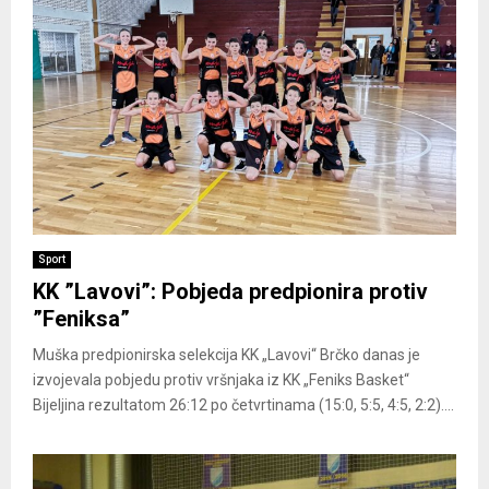
Sport
KK ”Lavovi”: Pobjeda predpionira protiv
”Feniksa”
Muška predpionirska selekcija KK „Lavovi“ Brčko danas je
izvojevala pobjedu protiv vršnjaka iz KK „Feniks Basket“
Bijeljina rezultatom 26:12 po četvrtinama (15:0, 5:5, 4:5, 2:2)....