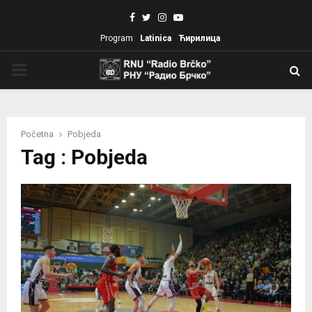
Facebook
Twitter
Instagram
Youtube
Program
Latinica
Ћирилица
PRIMARY
MENU
Početna
Pobjeda
Tag : Pobjeda