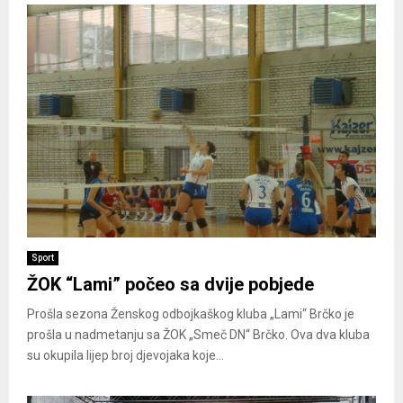
Sport
ŽOK “Lami” počeo sa dvije pobjede
Prošla sezona Ženskog odbojkaškog kluba „Lami“ Brčko je
prošla u nadmetanju sa ŽOK „Smeč DN“ Brčko. Ova dva kluba
su okupila lijep broj djevojaka koje...