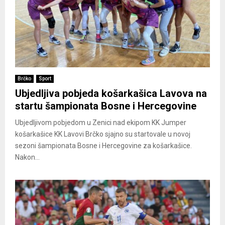
Brčko
Sport
Ubjedljiva pobjeda košarkašica Lavova na
startu šampionata Bosne i Hercegovine
Ubjedljivom pobjedom u Zenici nad ekipom KK Jumper
košarkašice KK Lavovi Brčko sjajno su startovale u novoj
sezoni šampionata Bosne i Hercegovine za košarkašice.
Nakon...