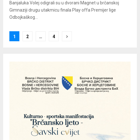
Banjaluka Volej odigrali su u dvorani Magnet u brčanskoj
Gimnaziji drugu utakmicu finala Play offa Premijer lige
Odbojkaškog...
Posts
1
2
…
4
pagination