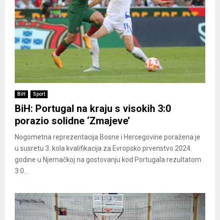
BiH
Sport
BiH: Portugal na kraju s visokih 3:0
porazio solidne ‘Zmajeve’
Nogometna reprezentacija Bosne i Hercegovine poražena je
u susretu 3. kola kvalifikacija za Evropsko prvenstvo 2024.
godine u Njemačkoj na gostovanju kod Portugala rezultatom
3:0...