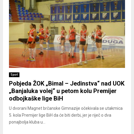
Sport
Pobjeda ŽOK „Bimal – Jedinstva“ nad UOK
„Banjaluka volej“ u petom kolu Premijer
odbojkaške lige BiH
U dvorani Magnet brčanske Gimnazije očekivala se utakmica
5. kola Premijer lige BiH da će biti derbi, jer je riječ o dva
ponajbolja kluba u...