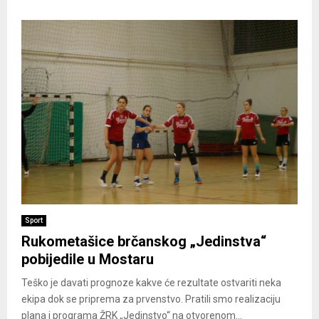
Sport
Rukometašice brčanskog „Jedinstva“
pobijedile u Mostaru
Teško je davati prognoze kakve će rezultate ostvariti neka
ekipa dok se priprema za prvenstvo. Pratili smo realizaciju
plana i programa ŽRK „Jedinstvo“ na otvorenom...