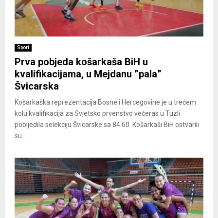
Sport
Prva pobjeda košarkaša BiH u
kvalifikacijama, u Mejdanu ”pala”
Švicarska
Košarkaška reprezentacija Bosne i Hercegovine je u trećem
kolu kvalifikacija za Svjetsko prvenstvo večeras u Tuzli
pobijedila selekciju Švicarske sa 84:60. Košarkaši BiH ostvarili
su...