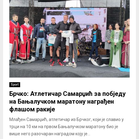
Sport
Брчко: Атлетичар Самарџић за побједу
на Бањалучком маратону награђен
флашом ракије
Млађен Самарџић, атлетичар из Брчког, који је славио у
трци на 10 км на првом Бањалучком маратону био је
више него разочаран наградом коју је...