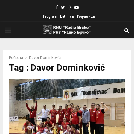
Facebook
Twitter
Instagram
Youtube
Program
Latinica
Ћирилица
PRIMARY
MENU
Početna
Davor Dominković
Tag : Davor Dominković