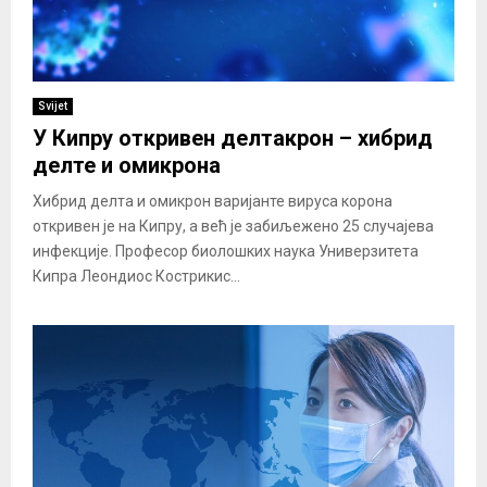
Svijet
У Кипру откривен делтакрон – хибрид
делте и омикрона
Хибрид делта и омикрон варијанте вируса корона
откривен је на Кипру, а већ је забиљежено 25 случајева
инфекције. Професор биолошких наука Универзитета
Кипра Леондиос Кострикис...