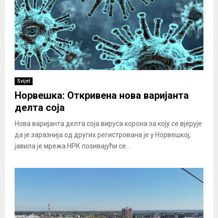
Svijet
Норвешка: Откривена нова варијанта
делта соја
Нова варијанта делта соја вируса корона за коју се вјерује
да је заразнија од других регистрована је у Норвешкој,
јавила је мрежа НРК позивајући се...