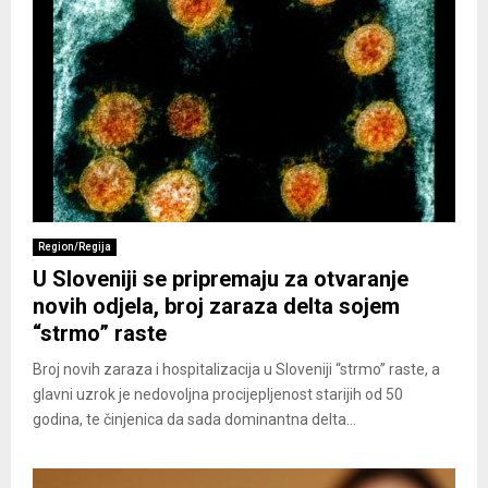
Region/Regija
U Sloveniji se pripremaju za otvaranje
novih odjela, broj zaraza delta sojem
“strmo” raste
Broj novih zaraza i hospitalizacija u Sloveniji “strmo” raste, a
glavni uzrok je nedovoljna procijepljenost starijih od 50
godina, te činjenica da sada dominantna delta...