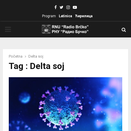
Facebook
Twitter
Instagram
Youtube
Program
Latinica
Ћирилица
PRIMARY
MENU
Početna
Delta soj
Tag : Delta soj