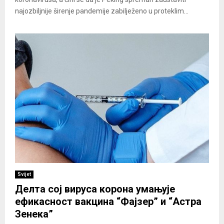
najozbiljnije širenje pandemije zabilježeno u proteklim...
Svijet
Делта сој вируса корона умањује
ефикасност вакцина “Фајзер” и “Астра
Зенека”