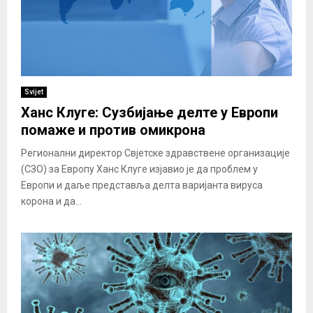
Svijet
Ханс Клуге: Сузбијање делте у Европи
помаже и против омикрона
Регионални директор Свјетске здравствене организације
(СЗО) за Европу Ханс Клуге изјавио је да проблем у
Европи и даље представља делта варијанта вируса
корона и да...