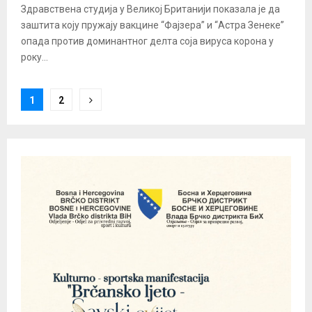
Здравствена студија у Великој Британији показала је да
заштита коју пружају вакцине “Фајзера” и “Астра Зенеке”
опада против доминантног делта соја вируса корона у
року...
Posts
1
2
pagination