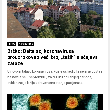
Brčko
Koronavirus
Brčko: Delta soj koronavirusa
prouzrokovao veći broj „težih“ slučajeva
zaraze
U novom talasu koronavirusa, koji je uslijedio krajem avgusta i
nastavlja se u septembru, za razliku od ranijeg perioda,
evidentno je lošije zdravstveno stanje pacijenata...