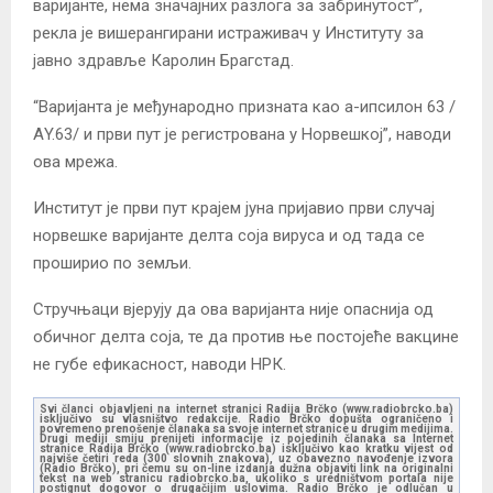
варијанте, нема значајних разлога за забринутост”,
рекла је вишерангирани истраживач у Институту за
јавно здравље Каролин Брагстад.
“Варијанта је међународно призната као а-ипсилон 63 /
АY.63/ и први пут је регистрована у Норвешкој”, наводи
ова мрежа.
Институт је први пут крајем јуна пријавио први случај
норвешке варијанте делта соја вируса и од тада се
проширио по земљи.
Стручњаци вјерују да ова варијанта није опаснија од
обичног делта соја, те да против ње постојеће вакцине
не губе ефикасност, наводи НРК.
Svi članci objavljeni na internet stranici Radija Brčko (www.radiobrcko.ba)
isključivo su vlasništvo redakcije. Radio Brčko dopušta ograničeno i
povremeno prenošenje članaka sa svoje internet stranice u drugim medijima.
Drugi mediji smiju prenijeti informacije iz pojedinih članaka sa Internet
stranice Radija Brčko (www.radiobrcko.ba) isključivo kao kratku vijest od
najviše četiri reda (300 slovnih znakova), uz obavezno navođenje izvora
(Radio Brčko), pri čemu su on-line izdanja dužna objaviti link na originalni
tekst na web stranicu radiobrcko.ba, ukoliko s uredništvom portala nije
postignut dogovor o drugačijim uslovima. Radio Brčko je odlučan u