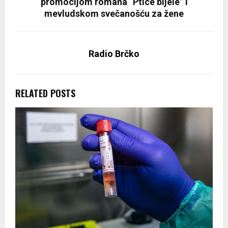
promocijom romana “Ptice bijele” i
mevludskom svečanošću za žene
Radio Brčko
RELATED POSTS