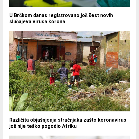
U Brčkom danas registrovano još šest novih
slučajeva virusa korona
Različita objašnjenja stručnjaka zašto koronavirus
još nije teško pogodio Afriku