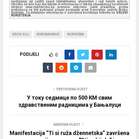
nastojanju da zaštiti svoje intelektualno vlasništvo i rad svojih autora.
Ukoliko se bilo koji dio teksta ili informacija iz teksta objavljenog na internet
stranici www.radiobrcko.ba prenese suprotno ovim pravilima, protiv
prekršioca će biti pokrenut pravni postupak pred Osnovnim sudom Brčko
distrikta. Za detaljnije informacije o uslovima korištenja kliknite na
USLOVI
KORIŠTENJA.
DELTA SOJ
KORONAVIRUS
NORVEŠKA
PODIJELI
0
PRETHODNA VIJEST
У току седмице по 500 КМ свим
здравственим радницима у Бањалуци
NAREDNA VIJEST
Manifestacija “Ti si ruža džennetska” završena