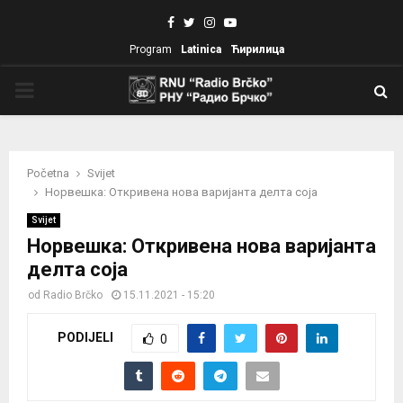
Facebook
Twitter
Instagram
Youtube
Program
Latinica
Ћирилица
PRIMARY
MENU
Početna
Svijet
Норвешка: Откривена нова варијанта делта соја
Svijet
Норвешка: Откривена нова варијанта
делта соја
od
Radio Brčko
15.11.2021 - 15:20
PODIJELI
0