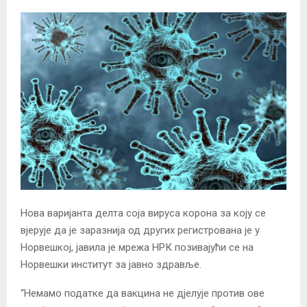
Нова варијанта делта соја вируса корона за коју се
вјерује да је заразнија од других регистрована је у
Норвешкој, јавила је мрежа НРК позивајући се на
Норвешки институт за јавно здравље.
“Немамо податке да вакцина не дјелује против ове