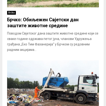
Brčko
Брчко: Обиљежен Свјетски дан
заштите животне средине
Поводом Свјетског дана заштите животне средине који се
сваке године одржава петог јуна, чланови Удружења
грађана „Еко Тим Фазанерија“ у Брчком су редовним
радним акцијама...