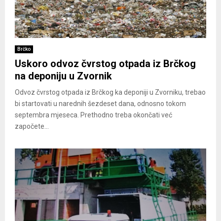
Brčko
Uskoro odvoz čvrstog otpada iz Brčkog
na deponiju u Zvornik
Odvoz čvrstog otpada iz Brčkog ka deponiji u Zvorniku, trebao
bi startovati u narednih šezdeset dana, odnosno tokom
septembra mjeseca. Prethodno treba okončati već
započete...