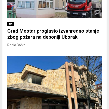
BiH
Grad Mostar proglasio izvanredno stanje
zbog požara na deponiji Uborak
Radio Brčko...