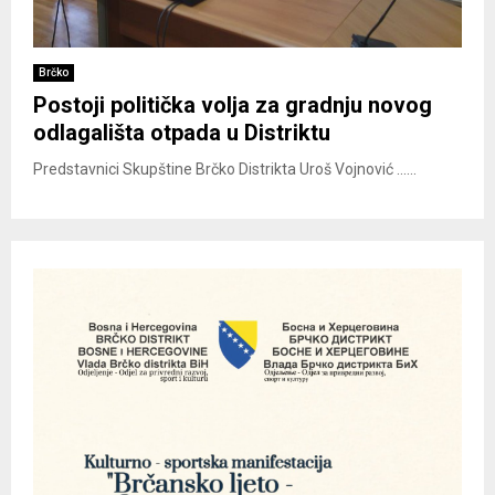
Brčko
Postoji politička volja za gradnju novog
odlagališta otpada u Distriktu
Predstavnici Skupštine Brčko Distrikta Uroš Vojnović ......