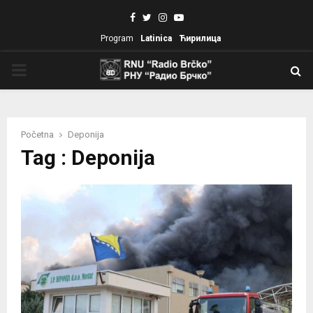
Facebook
Twitter
Instagram
Youtube
Program
Latinica
Ћирилица
PRIMARY
MENU
Početna
Deponija
Tag : Deponija